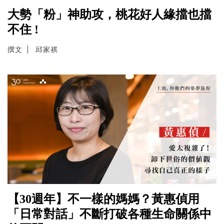
大勢「粉」神助攻，桃花好人緣擋也擋
不住 !
撰文
邱家祺
【30週年】不一樣的媽媽？黃惠偵用
「日常對話」不斷打破各種生命關係中