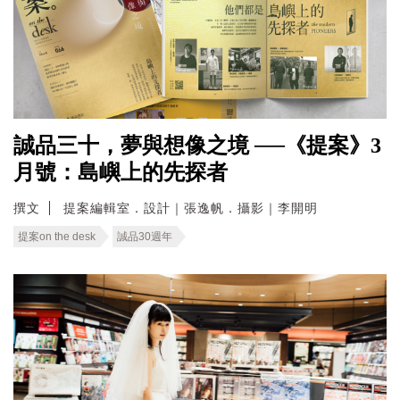
誠品三十，夢與想像之境 ──《提案》3
月號：島嶼上的先探者
撰文
提案編輯室．設計｜張逸帆．攝影｜李開明
提案on the desk
誠品30週年