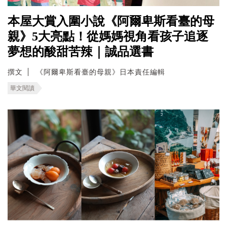
本屋大賞入圍小說《阿爾卑斯看臺的母
親》5大亮點！從媽媽視角看孩子追逐
夢想的酸甜苦辣｜誠品選書
撰文
《阿爾卑斯看臺的母親》日本責任編輯
華文閱讀