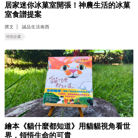
居家迷你冰菓室開張！神農生活的冰菓
室食譜提案
撰文
誠品生活南西
特別企畫
繪本《貓什麼都知道》用貓貓視角看世
界，領悟生命的可貴