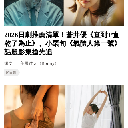
2026日劇推薦清單！蒼井優《直到T恤
乾了為止》、小栗旬《氣體人第一號》
話題影集搶先追
撰文
美麗佳人（Benny）
迷日劇