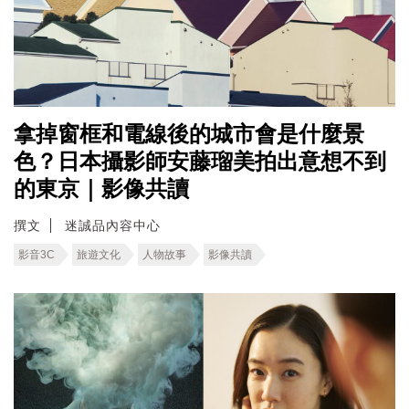
拿掉窗框和電線後的城市會是什麼景
色？日本攝影師安藤瑠美拍出意想不到
的東京｜影像共讀
撰文
迷誠品內容中心
影音3C
旅遊文化
人物故事
影像共讀