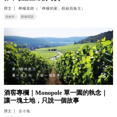
撰文
檸檬老師（「檸檬的家」粉絲頁板主）
迷繪本
圖像閱讀
酒窖專欄｜Monopole 單一園的執念｜
讓一塊土地，只說一個故事
撰文
古小兔