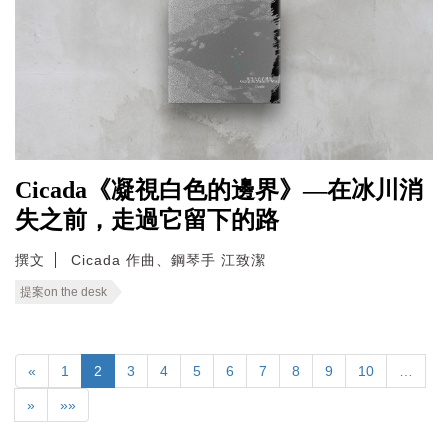
Cicada《凝視白色的邊界》—在冰川消
失之前，走過它留下的路
撰文
Cicada 作曲、鋼琴手 江致潔
提案on the desk
«
1
2
3
4
5
6
7
8
9
10
…
»
»»