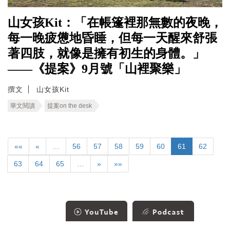
山女孩Kit：「在帳篷裡那無數的夜晚，
每一晚疲憊地昏睡，但每一天醒來舒張
著四肢，就像是擁有初生的身體。」
——《提案》9月號「山裡聚樂」
撰文
山女孩Kit
華文閱讀
提案on the desk
««
«
…
56
57
58
59
60
61
62
63
64
65
…
»
»»