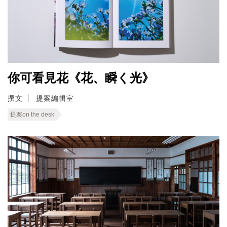
你可看見花《花、瞬く光》
撰文
提案編輯室
提案on the desk