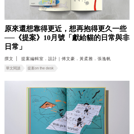
原來還想靠得更近，想再抱得更久一些
──《提案》10月號「獻給貓的日常與非
日常」
撰文
提案編輯室．設計｜傅文豪．黃柔雅．張逸帆
華文閱讀
提案on the desk