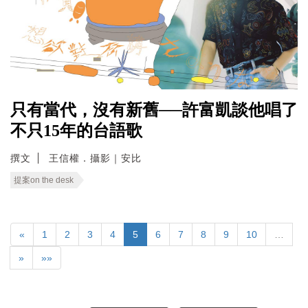
只有當代，沒有新舊──許富凱談他唱了
不只15年的台語歌
撰文
王信權．攝影｜安比
提案on the desk
«
1
2
3
4
5
6
7
8
9
10
…
»
»»