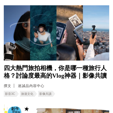
四大熱門旅拍相機，你是哪一種旅行人
格？討論度最高的Vlog神器｜影像共讀
撰文
迷誠品內容中心
影音3C
旅遊文化
影像共讀