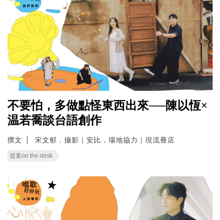
不要怕，多做點怪東西出來──陳以恆×
温若喬談台語創作
撰文
宋文郁．攝影｜安比．場地協力｜現流冊店
提案on the desk