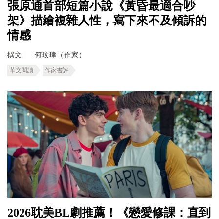
張原通首部短篇小說《黃昏最適合吵
架》描繪複雜人性，寫下來不及傾訴的
情感
撰文
何玟珒（作家）
華文閱讀
作家書評
2026耽美BL劇推薦！《戀愛修課：直到