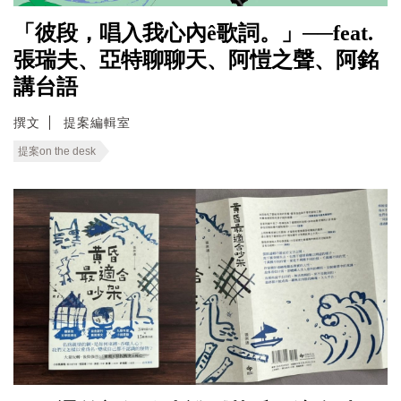
「彼段，唱入我心內ê歌詞。」──feat.
張瑞夫、亞特聊聊天、阿愷之聲、阿銘
講台語
撰文
提案編輯室
提案on the desk