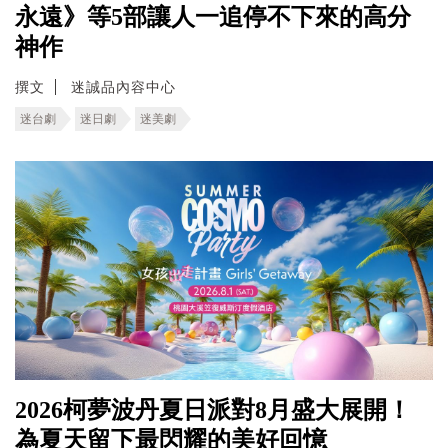
永遠》等5部讓人一追停不下來的高分
神作
撰文
迷誠品內容中心
迷台劇
迷日劇
迷美劇
2026柯夢波丹夏日派對8月盛大展開！
為夏天留下最閃耀的美好回憶