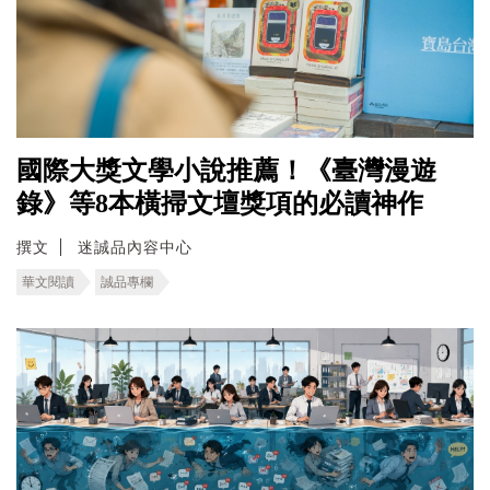
國際大獎文學小說推薦！《臺灣漫遊
錄》等8本橫掃文壇獎項的必讀神作
撰文
迷誠品內容中心
華文閱讀
誠品專欄