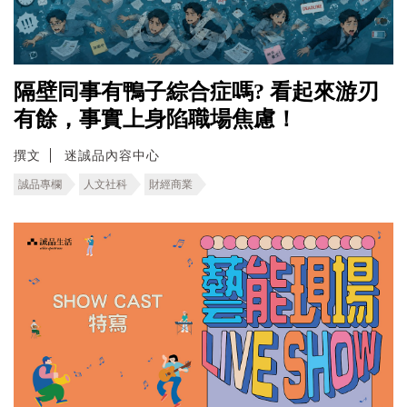
隔壁同事有鴨子綜合症嗎? 看起來游刃
有餘，事實上身陷職場焦慮！
撰文
迷誠品內容中心
誠品專欄
人文社科
財經商業