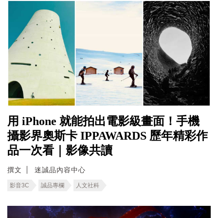
用 iPhone 就能拍出電影級畫面！手機
攝影界奧斯卡 IPPAWARDS 歷年精彩作
品一次看｜影像共讀
撰文
迷誠品內容中心
影音3C
誠品專欄
人文社科