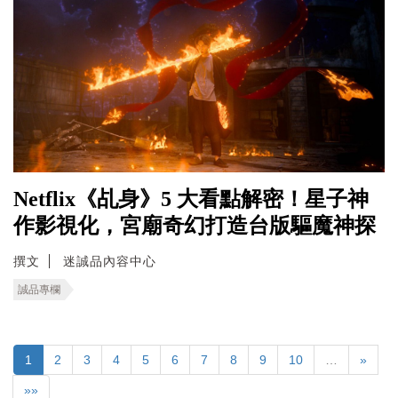
Netflix《乩身》5 大看點解密！星子神
作影視化，宮廟奇幻打造台版驅魔神探
撰文
迷誠品內容中心
誠品專欄
1
2
3
4
5
6
7
8
9
10
…
»
»»