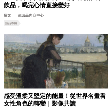
飲品，喝完心情直接變好
撰文
迷誠品內容中心
誠品專欄
感受溫柔又堅定的能量！從世界名畫看
女性角色的轉變｜影像共讀