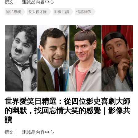
撰文
迷誠品內容中心
誠品專欄
長大後才懂
影像共讀
情感關係
世界愛笑日精選：從四位影史喜劇大師
的幽默，找回忘情大笑的感覺｜影像共
讀
撰文
迷誠品內容中心