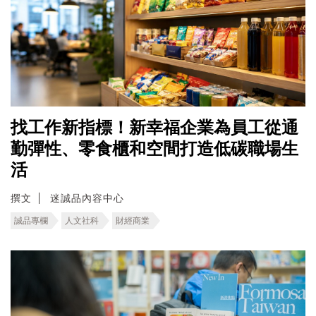
找工作新指標！新幸福企業為員工從通
勤彈性、零食櫃和空間打造低碳職場生
活
撰文
迷誠品內容中心
誠品專欄
人文社科
財經商業