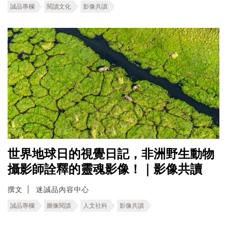
誠品專欄
閱讀文化
影像共讀
世界地球日的視覺日記，非洲野生動物
攝影師詮釋的靈魂影像！｜影像共讀
撰文
迷誠品內容中心
誠品專欄
圖像閱讀
人文社科
影像共讀