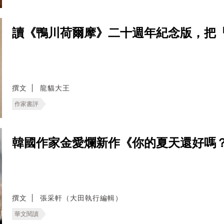
讀《鴨川荷爾摩》二十週年紀念版，把
撰文
龍貓大王
作家書評
韓國作家金愛爛新作《你的夏天還好嗎
撰文
張采軒（大田執行編輯）
華文閱讀