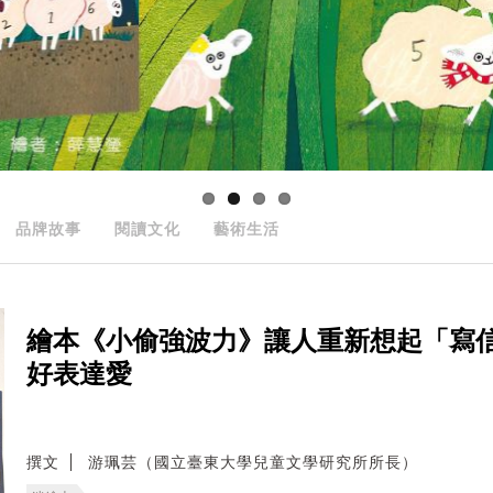
品牌故事
閱讀文化
藝術生活
繪本《小偷強波力》讓人重新想起「寫
好表達愛
撰文
游珮芸（國立臺東大學兒童文學研究所所長）