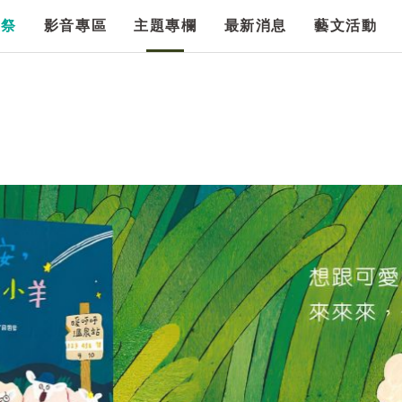
漫祭
影音專區
主題專欄
最新消息
藝文活動