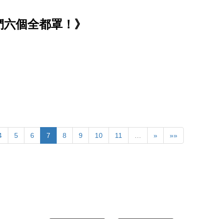
們六個全都罩！》
4
5
6
7
8
9
10
11
…
»
»»