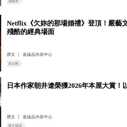
迷繪本
Netflix《欠妳的那場婚禮》登頂！嚴
殘酷的經典場面
撰文
迷誠品內容中心
迷台劇
日本作家朝井遼榮獲2026年本屋大賞
撰文
迷誠品內容中心
華文閱讀