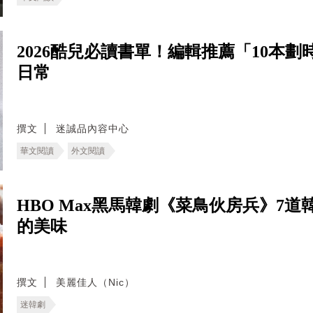
2026酷兒必讀書單！編輯推薦「10本
日常
撰文
迷誠品內容中心
華文閱讀
外文閱讀
HBO Max黑馬韓劇《菜鳥伙房兵》7
的美味
撰文
美麗佳人（Nic）
迷韓劇