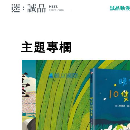
誠品動
主題專欄