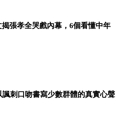
藝文揭張孝全哭戲內幕，6個看懂中年
！以諷刺口吻書寫少數群體的真實心聲