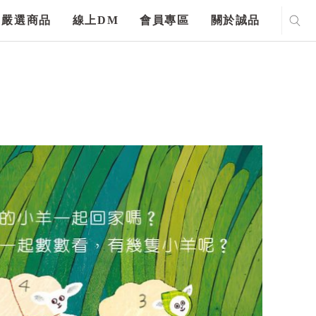
嚴選商品
線上DM
會員專區
關於誠品