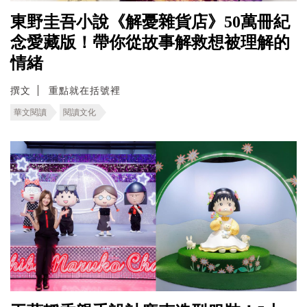
東野圭吾小說《解憂雜貨店》50萬冊紀
念愛藏版！帶你從故事解救想被理解的
情緒
撰文
重點就在括號裡
華文閱讀
閱讀文化