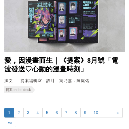
愛，因漫畫而生｜《提案》8月號「電
波發送♡心動的漫畫時刻」
撰文
提案編輯室．設計｜劉乃嘉．陳庭佑
提案on the desk
1
2
3
4
5
6
7
8
9
10
…
»
»»