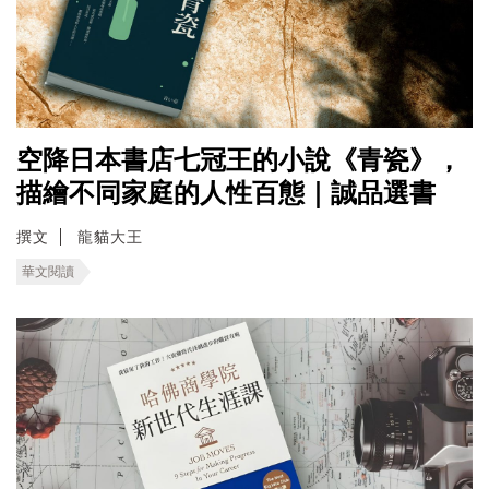
空降日本書店七冠王的小說《青瓷》，
描繪不同家庭的人性百態｜誠品選書
撰文
龍貓大王
華文閱讀