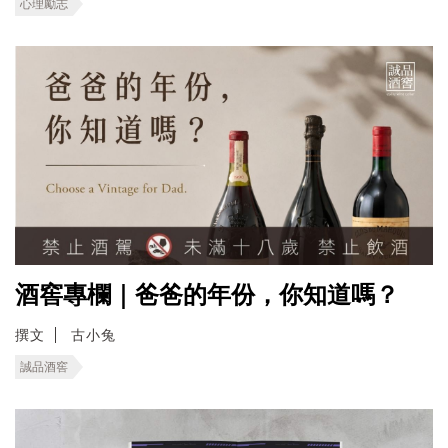
心理勵志
酒窖專欄｜爸爸的年份，你知道嗎？
撰文
古小兔
誠品酒窖