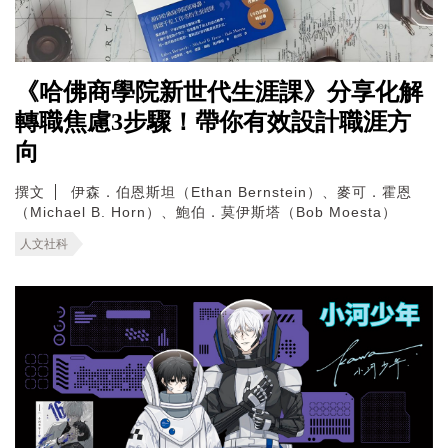
《哈佛商學院新世代生涯課》分享化解
轉職焦慮3步驟！帶你有效設計職涯方
向
撰文
伊森．伯恩斯坦（Ethan Bernstein）、麥可．霍恩
（Michael B. Horn）、鮑伯．莫伊斯塔（Bob Moesta）
人文社科