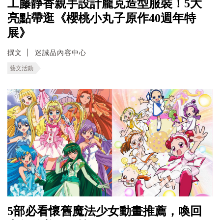
工藤靜香親手設計龐克造型服裝！5大
亮點帶逛《櫻桃小丸子原作40週年特
展》
撰文
迷誠品內容中心
藝文活動
5部必看懷舊魔法少女動畫推薦，喚回