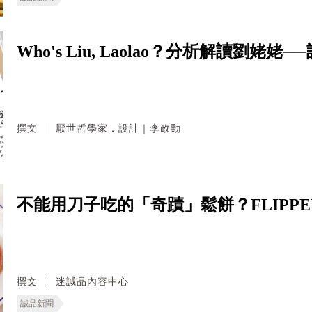
Who's Liu, Laolao？分析解讀劉
撰文
厭世哲學家．設計｜李政勳
不能用刀子吃的「奇蹟」鬆餅？FLIPPE
撰文
迷誠品內容中心
誠品新聞