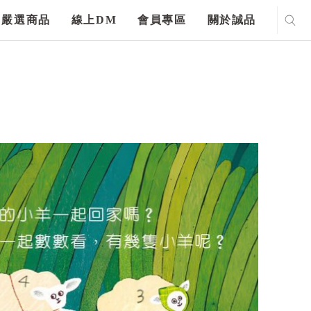
嚴選商品
線上DM
會員專區
關於誠品