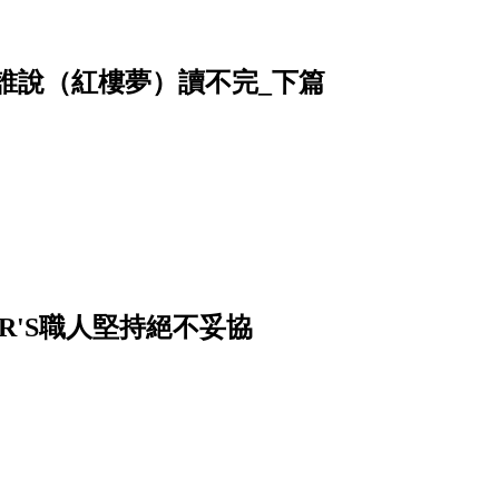
姥姥──誰說（紅樓夢）讀不完_下篇
R'S職人堅持絕不妥協