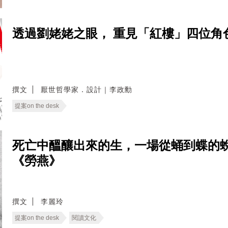
透過劉姥姥之眼， 重見「紅樓」四位角色
撰文
厭世哲學家．設計｜李政勳
提案on the desk
死亡中醞釀出來的生，一場從蛹到蝶的
《勞燕》
撰文
李麗玲
提案on the desk
閱讀文化