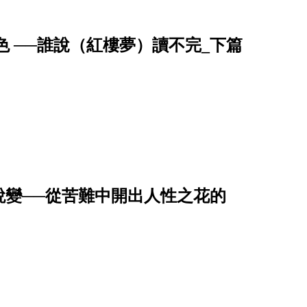
 ──誰說（紅樓夢）讀不完_下篇
蛻變──從苦難中開出人性之花的