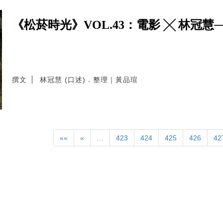
《松菸時光》VOL.43：電影 ╳ 林冠慧
撰文
林冠慧 (口述)．整理｜黃品瑄
««
«
…
423
424
425
426
42