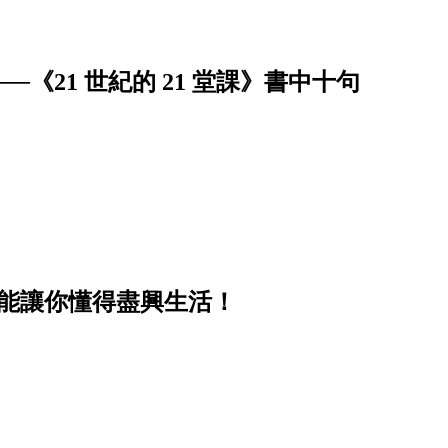
《21 世紀的 21 堂課》書中十句
卻能讓你懂得盡興生活！