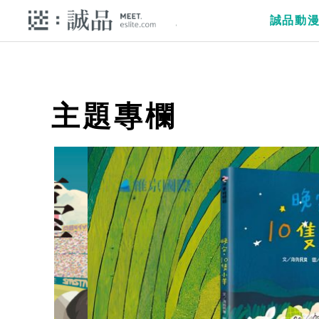
誠品動
主題專欄