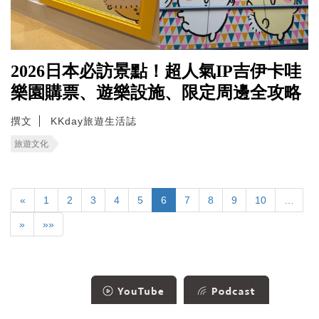
2026日本必訪景點！超人氣IP吉伊卡哇
樂園購票、遊樂設施、限定周邊全攻略
撰文
KKday旅遊生活誌
旅遊文化
«
1
2
3
4
5
6
7
8
9
10
…
»
»»