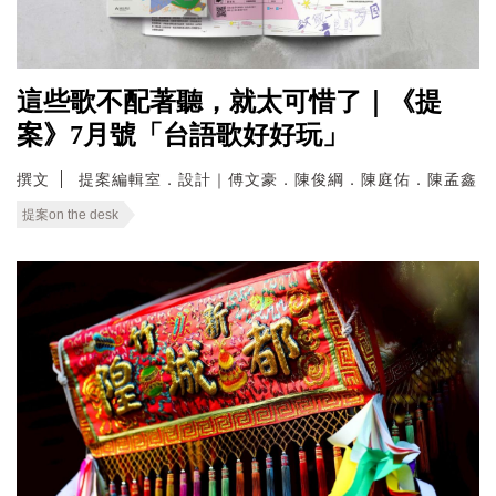
這些歌不配著聽，就太可惜了｜《提
案》7月號「台語歌好好玩」
撰文
提案編輯室．設計｜傅文豪．陳俊綱．陳庭佑．陳孟鑫
提案on the desk