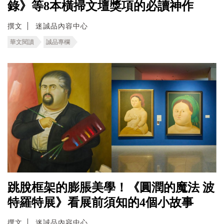
錄》等8本橫掃文壇獎項的必讀神作
撰文
迷誠品內容中心
華文閱讀
誠品專欄
跳脫框架的膨脹美學！《圓潤的魔法 波
特羅特展》看展前須知的4個小故事
撰文
迷誠品內容中心