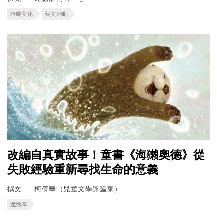
旅遊文化
藝文活動
改編自真實故事！童書《海獺奧德》從
失敗經驗重新尋找生命的意義
撰文
柯倩華（兒童文學評論家）
迷繪本