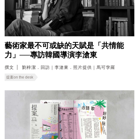
藝術家最不可或缺的天賦是「共情能
力」──專訪韓國導演李滄東
撰文
劉梓潔．回訪｜李滄東．照片提供｜馬可孛羅
提案on the desk