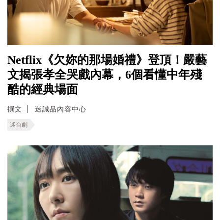
Netflix《欠妳的那場婚禮》登頂！嚴藝
文揭張孝全哭戲內幕，6個看懂中年殘
酷的經典場面
撰文
迷誠品內容中心
迷台劇