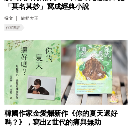
「莫名其妙」寫成經典小說
撰文
龍貓大王
作家書評
韓國作家金愛爛新作《你的夏天還好
嗎？》，寫出Z世代的痛與無助