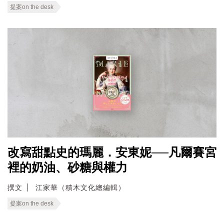
提案on the desk
改寫甜點史的瑪麗．安東妮──凡爾賽宮
裡的奶油、砂糖與權力
撰文
江家華（積木文化總編輯）
提案on the desk