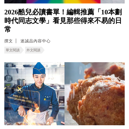
2026酷兒必讀書單！編輯推薦「10本劃
時代同志文學」看見那些得來不易的日
常
撰文
迷誠品內容中心
華文閱讀
外文閱讀