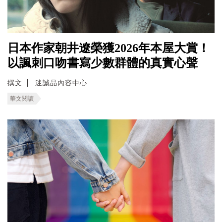
日本作家朝井遼榮獲2026年本屋大賞！
以諷刺口吻書寫少數群體的真實心聲
撰文
迷誠品內容中心
華文閱讀