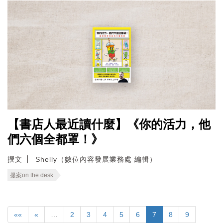
【書店人最近讀什麼】《你的活力，他
們六個全都罩！》
撰文
Shelly（數位內容發展業務處 編輯）
提案on the desk
««
«
…
2
3
4
5
6
7
8
9