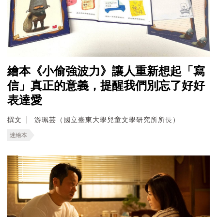
繪本《小偷強波力》讓人重新想起「寫
信」真正的意義，提醒我們別忘了好好
表達愛
撰文
游珮芸（國立臺東大學兒童文學研究所所長）
迷繪本