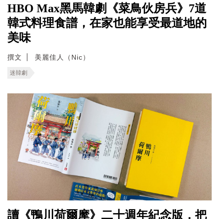
HBO Max黑馬韓劇《菜鳥伙房兵》7道
韓式料理食譜，在家也能享受最道地的
美味
撰文
美麗佳人（Nic）
迷韓劇
讀《鴨川荷爾摩》二十週年紀念版，把