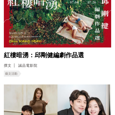
紅樓暗湧：邱剛健編劇作品選
撰文
誠品電影院
藝文活動