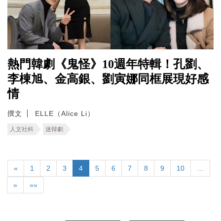
熱門韓劇《鬼怪》10週年特輯！孔劉、
李棟旭、金高銀、劉寅娜同框展現好感
情
撰文
ELLE（Alice Li）
人文社科
迷韓劇
«
1
2
3
4
5
6
7
8
9
10
…
»
»»