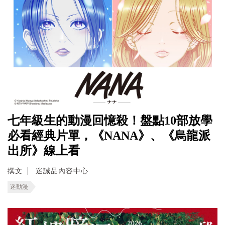
七年級生的動漫回憶殺！盤點10部放學
必看經典片單，《NANA》、《烏龍派
出所》線上看
撰文
迷誠品內容中心
迷動漫