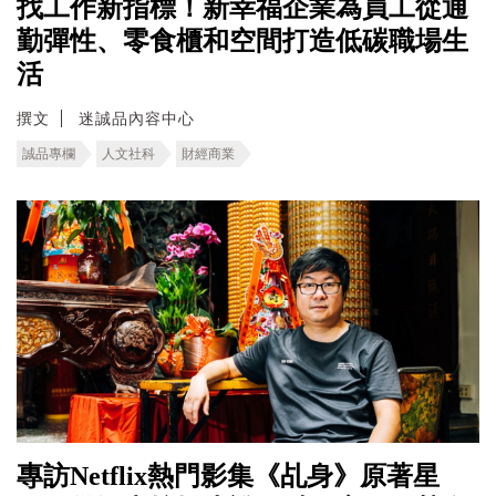
找工作新指標！新幸福企業為員工從通
勤彈性、零食櫃和空間打造低碳職場生
活
撰文
迷誠品內容中心
誠品專欄
人文社科
財經商業
專訪Netflix熱門影集《乩身》原著星