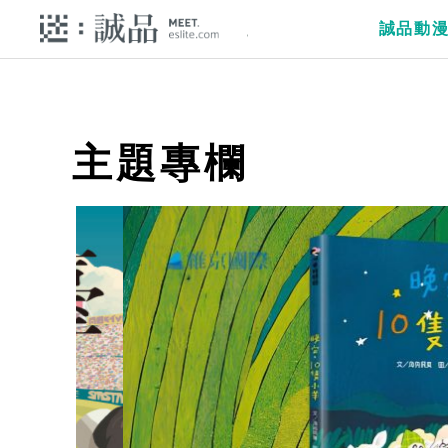
誠品動
主題專欄