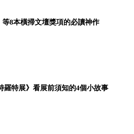
》等8本橫掃文壇獎項的必讀神作
特羅特展》看展前須知的4個小故事