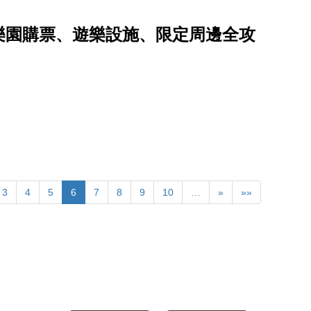
哇樂園購票、遊樂設施、限定周邊全攻
3
4
5
6
7
8
9
10
…
»
»»