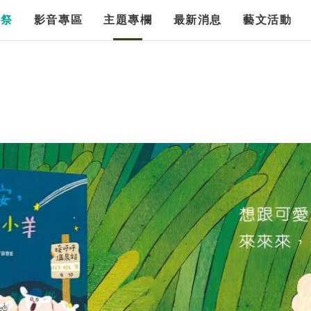
漫祭
影音專區
主題專欄
最新消息
藝文活動