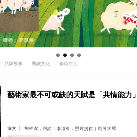
品牌故事
閱讀文化
藝術生活
藝術家最不可或缺的天賦是「共情能力」
撰文
劉梓潔．回訪｜李滄東．照片提供｜馬可孛羅