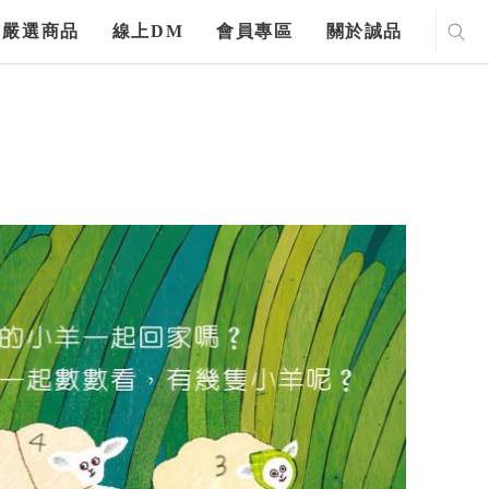
嚴選商品
線上DM
會員專區
關於誠品