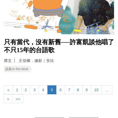
只有當代，沒有新舊──許富凱談他唱了
不只15年的台語歌
撰文
王信權．攝影｜安比
提案on the desk
«
1
2
3
4
5
6
7
8
9
10
…
»
»»