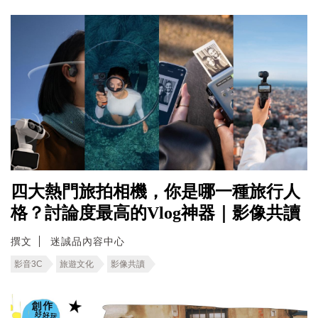
四大熱門旅拍相機，你是哪一種旅行人
格？討論度最高的Vlog神器｜影像共讀
撰文
迷誠品內容中心
影音3C
旅遊文化
影像共讀