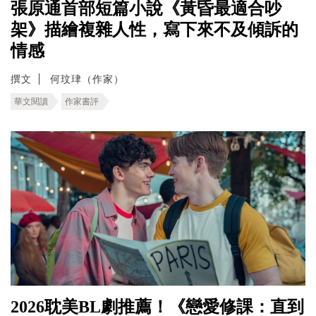
張原通首部短篇小說《黃昏最適合吵
架》描繪複雜人性，寫下來不及傾訴的
情感
撰文
何玟珒（作家）
華文閱讀
作家書評
2026耽美BL劇推薦！《戀愛修課：直到