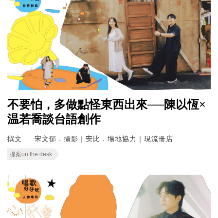
不要怕，多做點怪東西出來──陳以恆×
温若喬談台語創作
撰文
宋文郁．攝影｜安比．場地協力｜現流冊店
提案on the desk