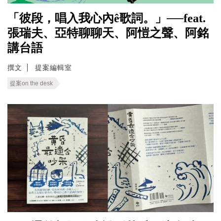
「彼段，唱入我心內ê歌詞。」──feat.
張瑞夫、亞特聊聊天、阿愷之聲、阿銘
講台語
撰文
提案編輯室
提案on the desk