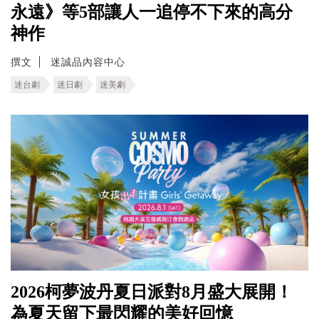
永遠》等5部讓人一追停不下來的高分
神作
撰文
迷誠品內容中心
迷台劇
迷日劇
迷美劇
2026柯夢波丹夏日派對8月盛大展開！
為夏天留下最閃耀的美好回憶