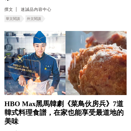
撰文
迷誠品內容中心
華文閱讀
外文閱讀
HBO Max黑馬韓劇《菜鳥伙房兵》7道
韓式料理食譜，在家也能享受最道地的
美味