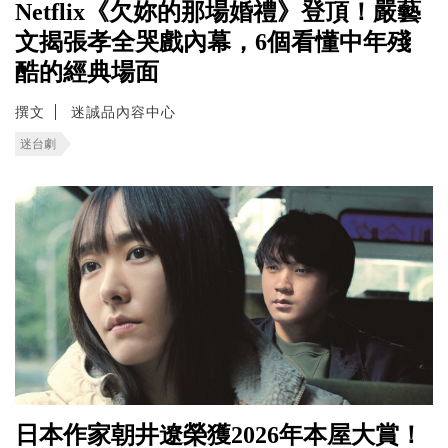
Netflix《欠妳的那場婚禮》登頂！嚴藝
文揭張孝全哭戲內幕，6個看懂中年殘
酷的經典場面
撰文
迷誠品內容中心
迷台劇
日本作家朝井遼榮獲2026年本屋大賞！