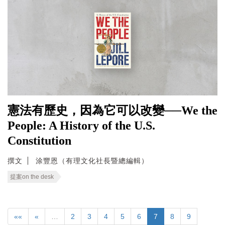
憲法有歷史，因為它可以改變──We the
People: A History of the U.S.
Constitution
撰文
涂豐恩（有理文化社長暨總編輯）
提案on the desk
««
«
…
2
3
4
5
6
7
8
9