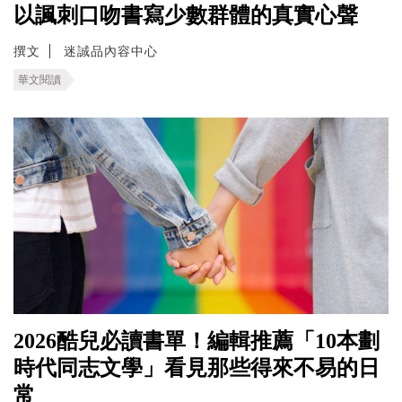
以諷刺口吻書寫少數群體的真實心聲
撰文
迷誠品內容中心
華文閱讀
2026酷兒必讀書單！編輯推薦「10本劃
時代同志文學」看見那些得來不易的日
常