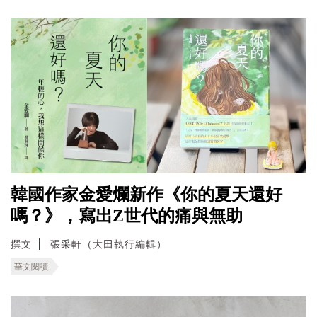
韓國作家金愛爛新作《你的夏天還好
嗎？》，寫出Z世代的痛與無助
撰文
張采軒（大田執行編輯）
華文閱讀