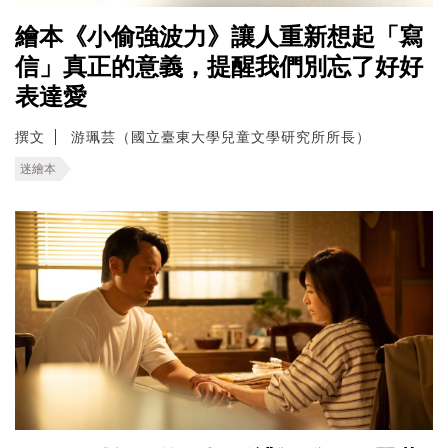
繪本《小偷強波力》讓人重新想起「寫
信」真正的意義，提醒我們別忘了好好
表達愛
撰文
游珮芸（國立臺東大學兒童文學研究所所長）
迷繪本