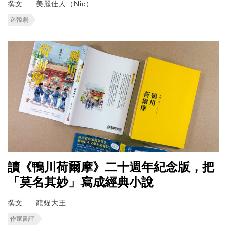
撰文
美麗佳人（Nic）
迷韓劇
讀《鴨川荷爾摩》二十週年紀念版，把
「莫名其妙」寫成經典小說
撰文
龍貓大王
作家書評