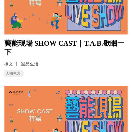
藝能現場 SHOW CAST｜T.A.B.歇睏一
下
撰文
誠品生活
人物專訪