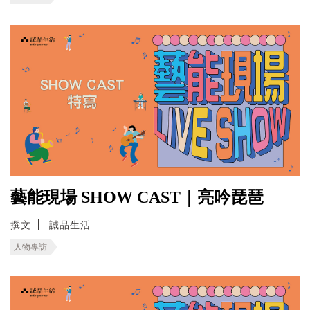
藝能現場 SHOW CAST｜亮吟琵琶
撰文
誠品生活
人物專訪