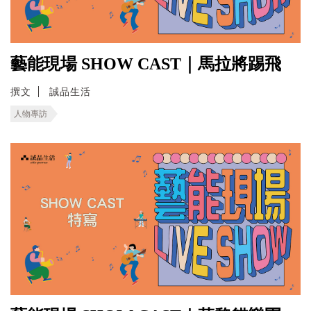
藝能現場 SHOW CAST｜馬拉將踢飛
撰文
誠品生活
人物專訪