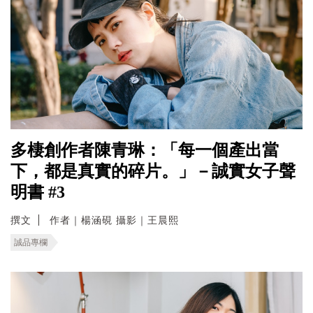
多棲創作者陳青琳：「每一個產出當
下，都是真實的碎片。」－誠實女子聲
明書 #3
撰文
作者｜楊涵硯 攝影｜王晨熙
誠品專欄