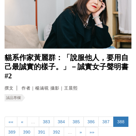
貓系作家黃麗群：「說服他人，要用自
己最誠實的樣子。」－誠實女子聲明書
#2
撰文
作者｜楊涵硯 攝影｜王晨熙
誠品專欄
««
«
…
383
384
385
386
387
388
389
390
391
392
…
»
»»