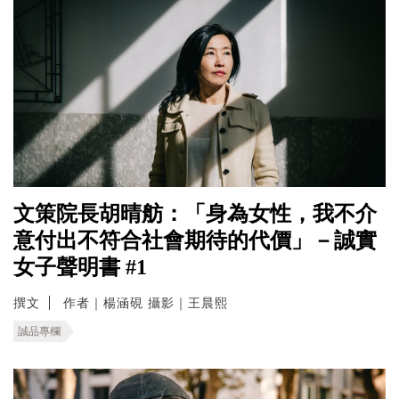
文策院長胡晴舫：「身為女性，我不介
意付出不符合社會期待的代價」－誠實
女子聲明書 #1
撰文
作者｜楊涵硯 攝影｜王晨熙
誠品專欄