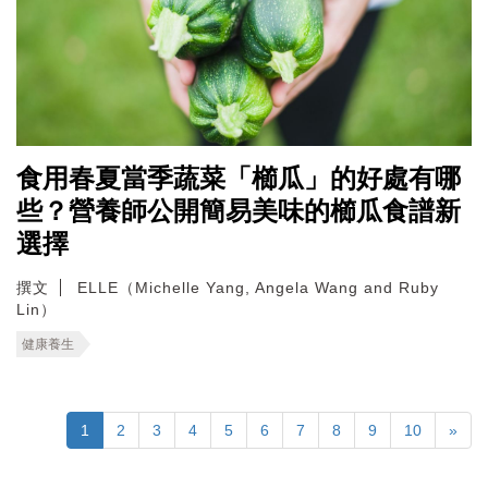
食用春夏當季蔬菜「櫛瓜」的好處有哪
些？營養師公開簡易美味的櫛瓜食譜新
選擇
撰文
ELLE（Michelle Yang, Angela Wang and Ruby
Lin）
健康養生
1
2
3
4
5
6
7
8
9
10
»