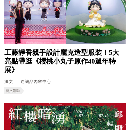
工藤靜香親手設計龐克造型服裝！5大
亮點帶逛《櫻桃小丸子原作40週年特
展》
撰文
迷誠品內容中心
藝文活動