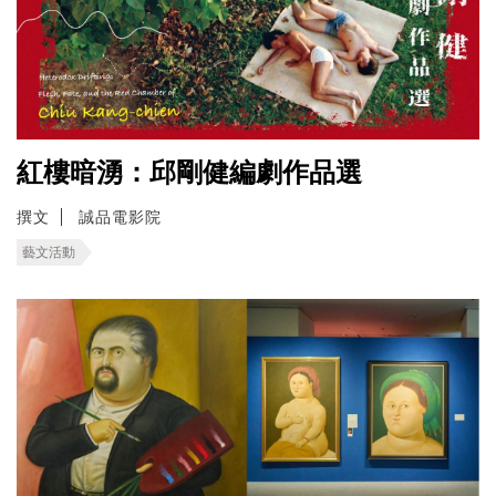
紅樓暗湧：邱剛健編劇作品選
撰文
誠品電影院
藝文活動