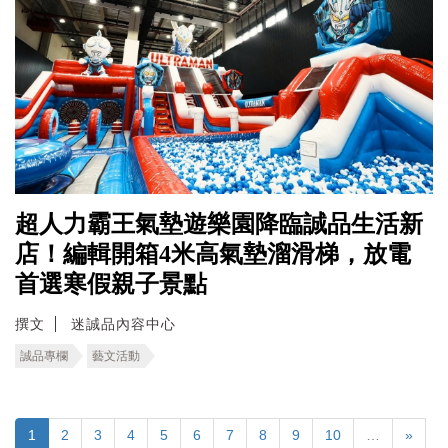
超人力霸王氣墊遊樂園降臨誠品生活新
店！編輯開箱4米高氣墊溜滑梯，放電
首選寒假親子景點
撰文
迷誠品內容中心
誠品專欄
藝文活動
1
2
3
4
5
6
7
8
9
10
…
»