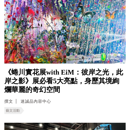
《蜷川實花展with EiM：彼岸之光，此
岸之影》展必看5大亮點，身歷其境絢
爛華麗的奇幻空間
撰文
迷誠品內容中心
藝文活動