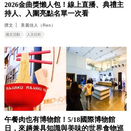
2026金曲獎懶人包！線上直播、典禮主
持人、入圍亮點名單一次看
撰文
美麗佳人（Ren）
藝文活動
人文社科
午餐肉也有博物館！5/18國際博物館
日，來趟兼具知識與美味的世界食物巡