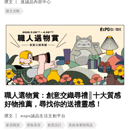
撰文
迷誠品內容中心
藝文活動
職人選物賞：創意交織尋禮║十大質感
好物推薦，尋找你的送禮靈感！
撰文
expo誠品生活文創平台
家居雜貨
香氛美容
創意設計
美妝保養類商品