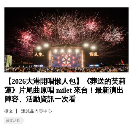
【2026大港開唱懶人包】《葬送的芙莉
蓮》片尾曲原唱 milet 來台！最新演出
陣容、活動資訊一次看
撰文
迷誠品內容中心
藝文活動