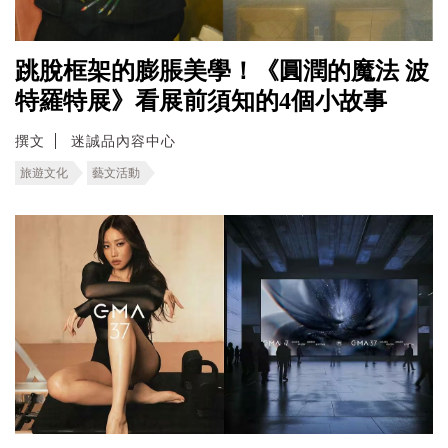
跳脫框架的膨脹美學！《圓潤的魔法 波
特羅特展》看展前須知的4個小故事
撰文
迷誠品內容中心
旅遊文化
藝文活動