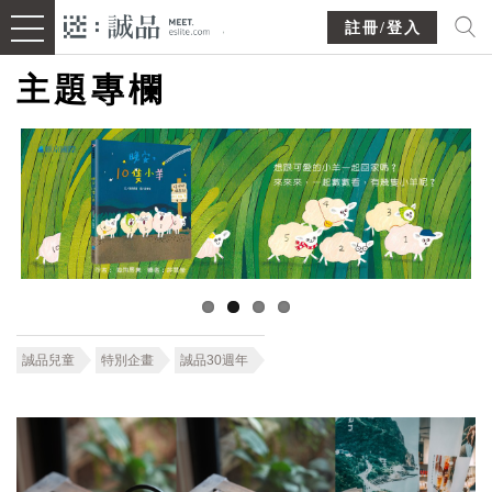
註冊/登入
主題專欄
誠品兒童
特別企畫
誠品30週年