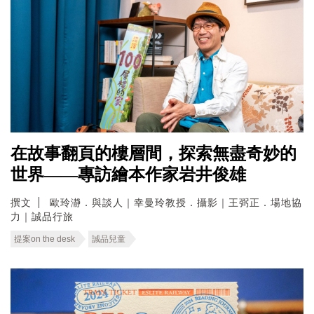
在故事翻頁的樓層間，探索無盡奇妙的
世界——專訪繪本作家岩井俊雄
撰文
歐玲瀞．與談人｜幸曼玲教授．攝影｜王弼正．場地協
力｜誠品行旅
提案on the desk
誠品兒童