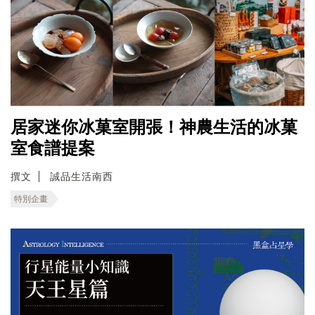
居家迷你冰菓室開張！神農生活的冰菓
室食譜提案
撰文
誠品生活南西
特別企畫