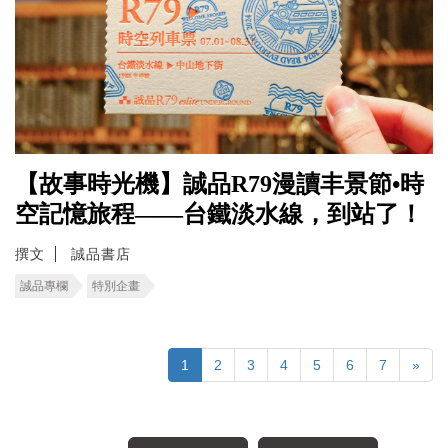
【故事時光機】誠品R79漫讀丰景節•時
空記憶旅程――台鐵淡水線，到站了！
撰文
誠品書店
誠品專欄
特別企畫
1
2
3
4
5
6
7
»