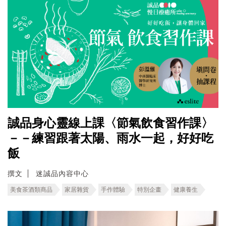
誠品身心靈線上課〈節氣飲食習作課〉
－－練習跟著太陽、雨水一起，好好吃
飯
撰文
迷誠品內容中心
美食茶酒類商品
家居雜貨
手作體驗
特別企畫
健康養生