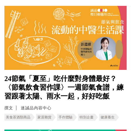
24節氣「夏至」吃什麼對身體最好？
〈節氣飲食習作課〉一週節氣食譜，練
習跟著太陽、雨水一起，好好吃飯
撰文
迷誠品內容中心
美食茶酒類商品
家居雜貨
手作體驗
特別企畫
健康養生