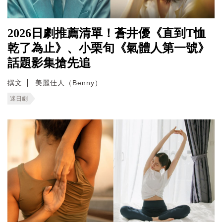
2026日劇推薦清單！蒼井優《直到T恤
乾了為止》、小栗旬《氣體人第一號》
話題影集搶先追
撰文
美麗佳人（Benny）
迷日劇