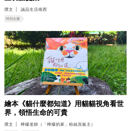
撰文
誠品生活南西
特別企畫
繪本《貓什麼都知道》用貓貓視角看世
界，領悟生命的可貴
撰文
檸檬老師（「檸檬的家」粉絲頁板主）