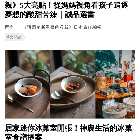
親》5大亮點！從媽媽視角看孩子追逐
夢想的酸甜苦辣｜誠品選書
撰文
《阿爾卑斯看臺的母親》日本責任編輯
華文閱讀
居家迷你冰菓室開張！神農生活的冰菓
室食譜提案