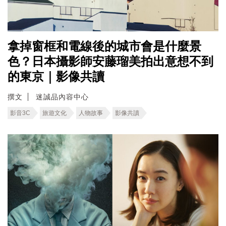
拿掉窗框和電線後的城市會是什麼景
色？日本攝影師安藤瑠美拍出意想不到
的東京｜影像共讀
撰文
迷誠品內容中心
影音3C
旅遊文化
人物故事
影像共讀