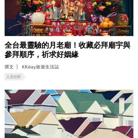
全台最靈驗的月老廟！收藏必拜廟宇與
參拜順序，祈求好姻緣
撰文
KKday旅遊生活誌
人文社科