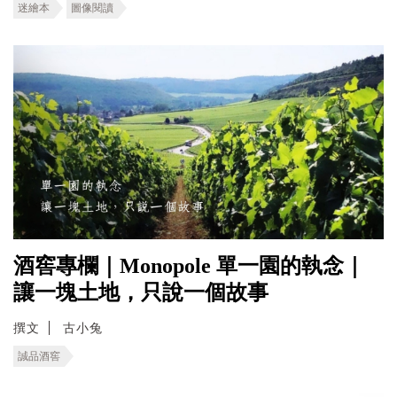
迷繪本
圖像閱讀
酒窖專欄｜Monopole 單一園的執念｜
讓一塊土地，只說一個故事
撰文
古小兔
誠品酒窖