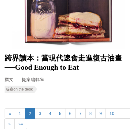
跨界讀本：當現代速食走進復古油畫
──Good Enough to Eat
撰文
提案編輯室
提案on the desk
«
1
2
3
4
5
6
7
8
9
10
…
»
»»