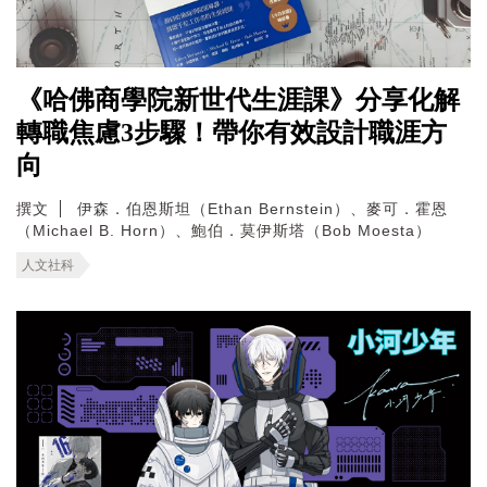
《哈佛商學院新世代生涯課》分享化解
轉職焦慮3步驟！帶你有效設計職涯方
向
撰文
伊森．伯恩斯坦（Ethan Bernstein）、麥可．霍恩
（Michael B. Horn）、鮑伯．莫伊斯塔（Bob Moesta）
人文社科