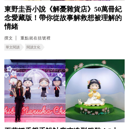
東野圭吾小說《解憂雜貨店》50萬冊紀
念愛藏版！帶你從故事解救想被理解的
情緒
撰文
重點就在括號裡
華文閱讀
閱讀文化