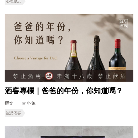
心理勵志
酒窖專欄｜爸爸的年份，你知道嗎？
撰文
古小兔
誠品酒窖