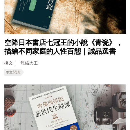
空降日本書店七冠王的小說《青瓷》，
描繪不同家庭的人性百態｜誠品選書
撰文
龍貓大王
華文閱讀