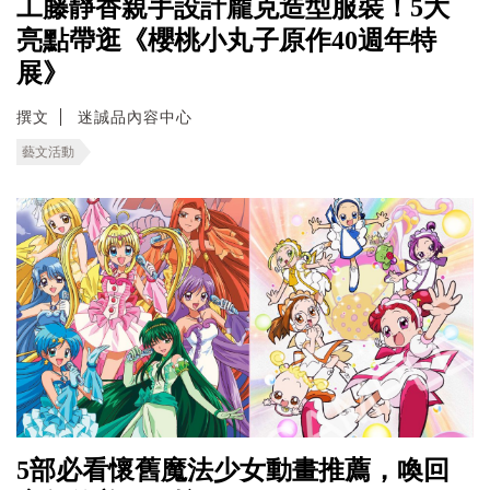
工藤靜香親手設計龐克造型服裝！5大
亮點帶逛《櫻桃小丸子原作40週年特
展》
撰文
迷誠品內容中心
藝文活動
5部必看懷舊魔法少女動畫推薦，喚回