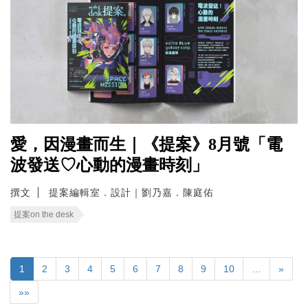
愛，因漫畫而生｜《提案》8月號「電
波發送♡心動的漫畫時刻」
撰文
提案編輯室．設計｜劉乃嘉．陳庭佑
提案on the desk
1
2
3
4
5
6
7
8
9
10
…
»
»»