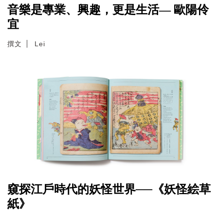
音樂是專業、興趣，更是生活— 歐陽伶
宜
撰文
Lei
窺探江戶時代的妖怪世界──《妖怪絵草
紙》