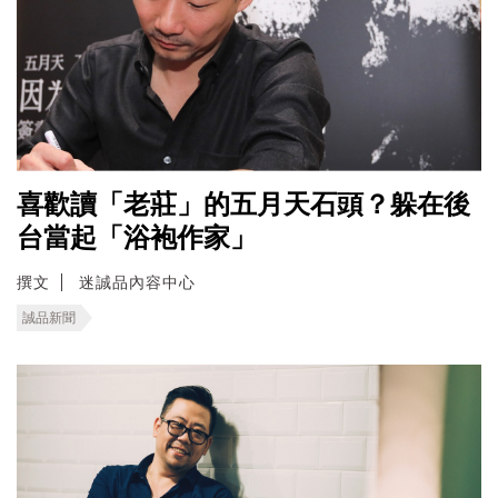
喜歡讀「老莊」的五月天石頭？躲在後
台當起「浴袍作家」
撰文
迷誠品內容中心
誠品新聞