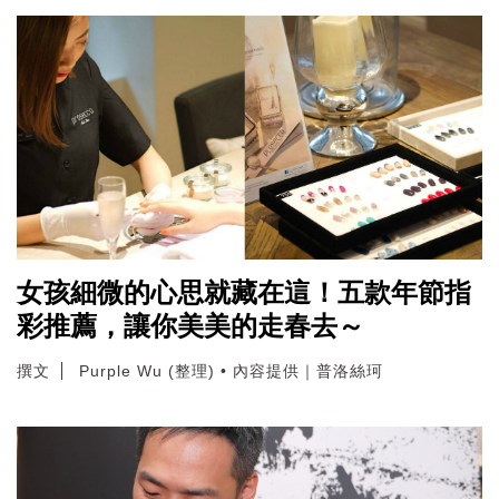
女孩細微的心思就藏在這！五款年節指
彩推薦，讓你美美的走春去～
撰文
Purple Wu (整理) • 內容提供｜普洛絲珂