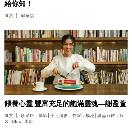
給你知！
撰文
邱家祺
餵養心靈 豐富充足的飽滿靈魂—謝盈萱
撰文
耿采維．攝影│十月攝影工作室．場地│誠品行旅．服
裝│Dleet 李倍