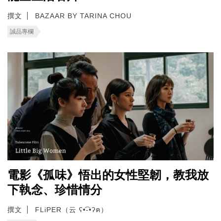
撰文
BAZAAR BY TARINA CHOU
誠品專欄
電影《孤味》悟出的女性堅韌，教我放
下執念、珍惜情分
撰文
FLiPER（云 ʕ•͡-•ʔฅ）