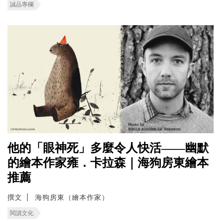
誠品專欄
他的「眼神死」多麼令人快活——幽默
的繪本作家雍．卡拉森｜海狗房東繪本
推薦
撰文
海狗房東（繪本作家）
閱讀文化