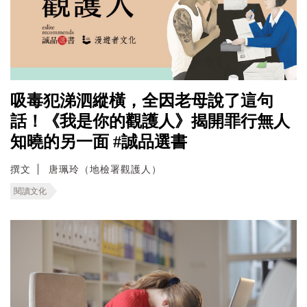
吸毒犯涕泗縱橫，全因老母說了這句
話！《我是你的觀護人》揭開罪行無人
知曉的另一面 #誠品選書
撰文
唐珮玲（地檢署觀護人）
閱讀文化