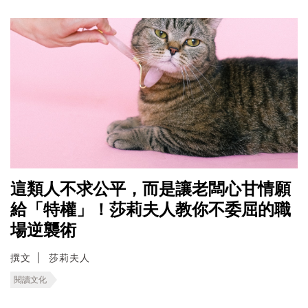
這類人不求公平，而是讓老闆心甘情願
給「特權」！莎莉夫人教你不委屈的職
場逆襲術
撰文
莎莉夫人
閱讀文化