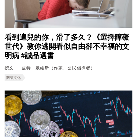
看到這兒的你，滑了多久？《選擇障礙
世代》教你逃開看似自由卻不幸福的文
明病 #誠品選書
撰文
皮特．戴維斯（作家、公民倡導者）
閱讀文化