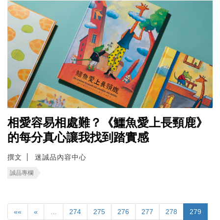
相愛容易相處難？《鱷魚愛上長頸鹿》
的每分真心讓我找到踏實感
撰文
迷誠品內容中心
誠品專欄
««
«
…
274
275
276
277
278
279