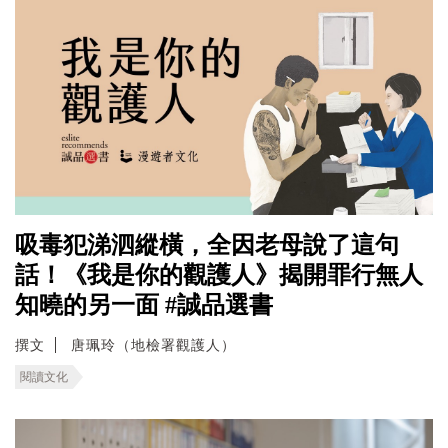
吸毒犯涕泗縱橫，全因老母說了這句
話！《我是你的觀護人》揭開罪行無人
知曉的另一面 #誠品選書
撰文
唐珮玲（地檢署觀護人）
閱讀文化