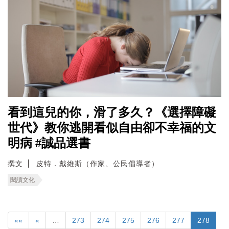
看到這兒的你，滑了多久？《選擇障礙
世代》教你逃開看似自由卻不幸福的文
明病 #誠品選書
撰文
皮特．戴維斯（作家、公民倡導者）
閱讀文化
««
«
…
273
274
275
276
277
278