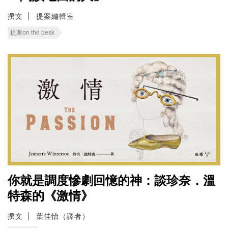
撰文
提案編輯室
提案on the desk
你就是調度慘劇回憶的神：談珍奈．溫
特森的《激情》
撰文
葉佳怡（譯者）