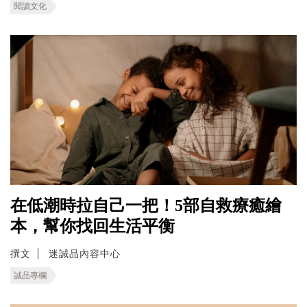
閱讀文化
在低潮時拉自己一把！5部自救療癒繪
本，幫你找回生活平衡
撰文
迷誠品內容中心
誠品專欄