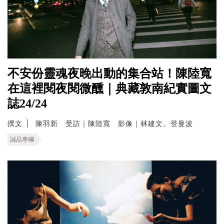
不安份靈魂夜晚出動的集合站！陳陸寬
在這裡閱夜閱微醺｜典藏敦南紀實圖文
誌24/24
撰文
陳羽新 受訪｜陳陸寬 影像｜林建文、登曼波
誠品專欄