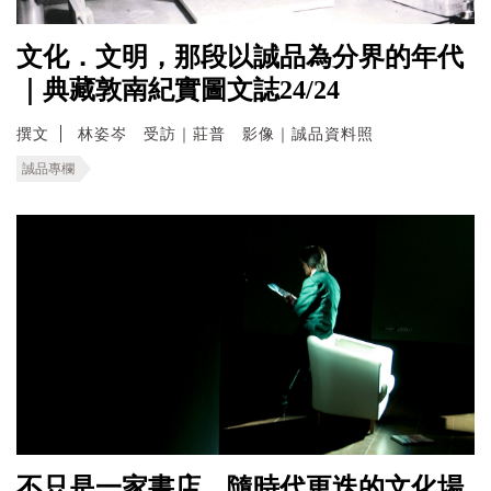
文化．文明，那段以誠品為分界的年代
｜典藏敦南紀實圖文誌24/24
撰文
林姿岑 受訪｜莊普 影像｜誠品資料照
誠品專欄
不只是一家書店 隨時代更迭的文化場