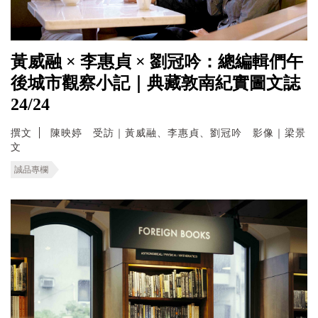
黃威融 × 李惠貞 × 劉冠吟：總編輯們午
後城市觀察小記｜典藏敦南紀實圖文誌
24/24
撰文
陳映婷 受訪｜黃威融、李惠貞、劉冠吟 影像｜梁景
文
誠品專欄