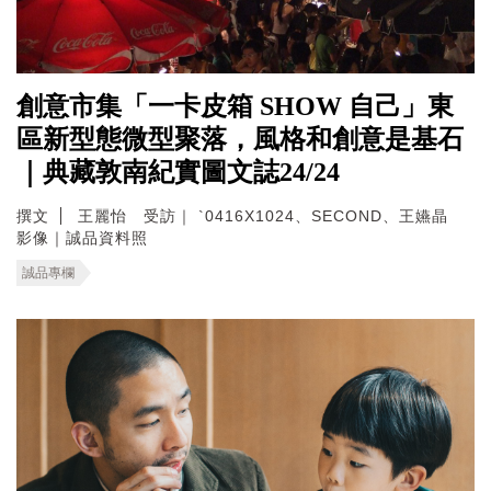
創意市集「一卡皮箱 SHOW 自己」東
區新型態微型聚落，風格和創意是基石
｜典藏敦南紀實圖文誌24/24
撰文
王麗怡 受訪｜ `0416X1024、SECOND、王嬿晶
影像｜誠品資料照
誠品專欄