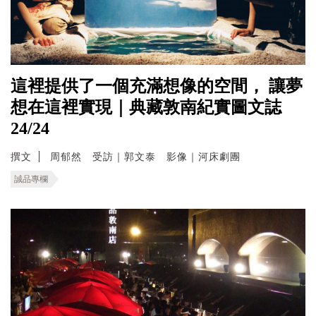
這裡提供了一個充滿想像的空間， 讓夢
想在這裡實現｜典藏敦南紀實圖文誌
24/24
撰文
周郁然 受訪｜郭文泰 影像｜河床劇團
誠品專欄