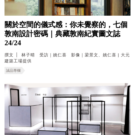
關於空間的儀式感：你未覺察的，七個
敦南設計密碼｜典藏敦南紀實圖文誌
24/24
撰文
林子晴 受訪｜姚仁喜 影像｜梁景文、姚仁喜 | 大元
建築工場提供
誠品專欄