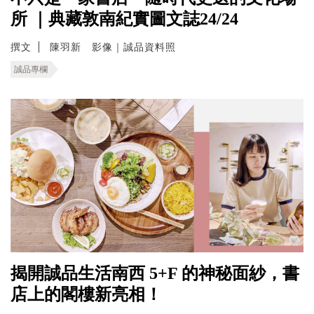
所 ｜典藏敦南紀實圖文誌24/24
撰文
陳羽新 影像｜誠品資料照
誠品專欄
揭開誠品生活南西 5+F 的神秘面紗，書
店上的閣樓新亮相！