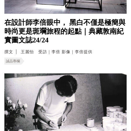
在設計師李倍眼中， 黑白不僅是極簡與
時尚更是斑斕旅程的起點｜典藏敦南紀
實圖文誌24/24
撰文
王麗怡 受訪｜李倍 影像｜李倍提供
誠品專欄