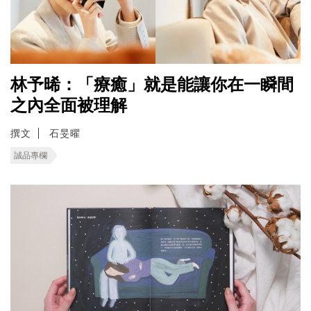
林予晞：「療癒」就是能讓你在一瞬間
之內全面被理解
撰文
石旻曜
誠品專欄