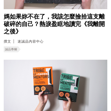
媽如果妳不在了，我該怎麼撿拾這支離
破碎的自己？熱淚盈眶地讀完《我離開
之後》
撰文
迷誠品內容中心
誠品專欄