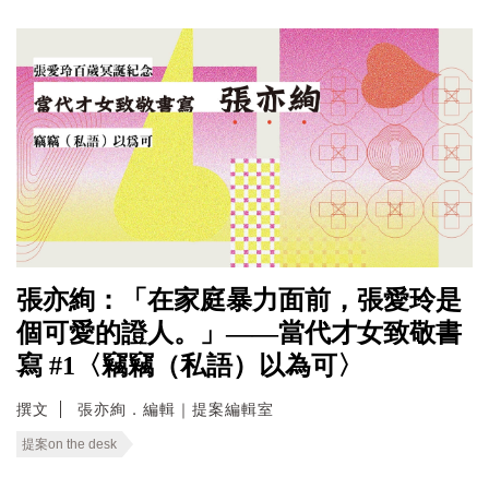
張亦絢：「在家庭暴力面前，張愛玲是
個可愛的證人。」——當代才女致敬書
寫 #1〈竊竊（私語）以為可〉
撰文
張亦絢．編輯｜提案編輯室
提案on the desk