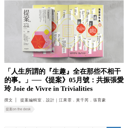
「人生所謂的『生趣』全在那些不相干
的事。」──《提案》05月號：共振張愛
玲 Joie de Vivre in Trivialities
撰文
提案編輯室．設計｜江果霏．黃千芮．張育豪
提案on the desk