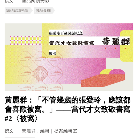
撰文
誠品閱讀光影
誠品閱讀光影
誠品專欄
黃麗群：「不管幾歲的張愛玲，應該都
會喜歡被窩。」——當代才女致敬書寫
#2〈被窩〉
撰文
黃麗群．編輯｜提案編輯室