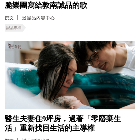
脆樂團寫給敦南誠品的歌
撰文
迷誠品內容中心
誠品專欄
醫生夫妻住9坪房，過著「零廢棄生
活」重新找回生活的主導權