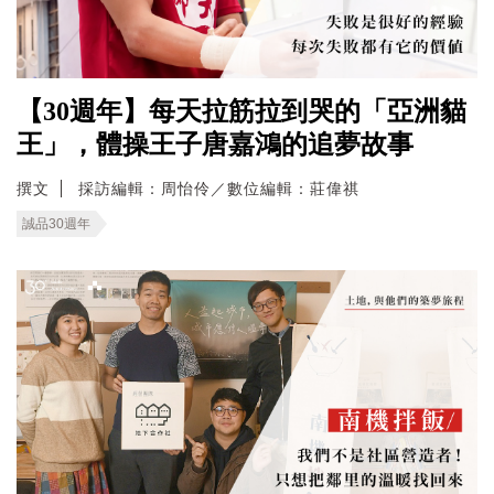
【30週年】每天拉筋拉到哭的「亞洲貓
王」，體操王子唐嘉鴻的追夢故事
撰文
採訪編輯：周怡伶／數位編輯：莊偉祺
誠品30週年