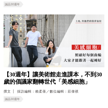
誠品30週年
【30週年】讓美術館走進課本，不到30
歲的倡議家翻轉世代「美感細胞」
撰文
採訪編輯：賴柔蒨／數位編輯：莊偉祺
誠品30週年