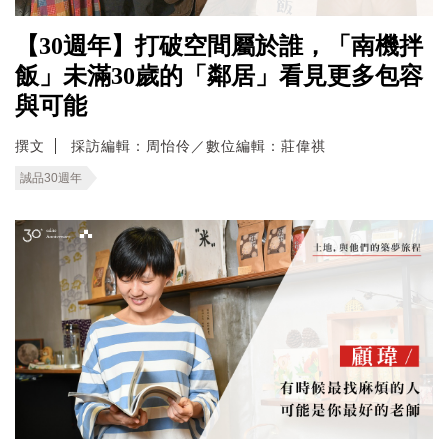
【30週年】打破空間屬於誰，「南機拌
飯」未滿30歲的「鄰居」看見更多包容
與可能
撰文
採訪編輯：周怡伶／數位編輯：莊偉祺
誠品30週年