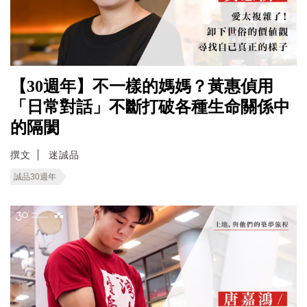
【30週年】不一樣的媽媽？黃惠偵用
「日常對話」不斷打破各種生命關係中
的隔閡
撰文
迷誠品
誠品30週年