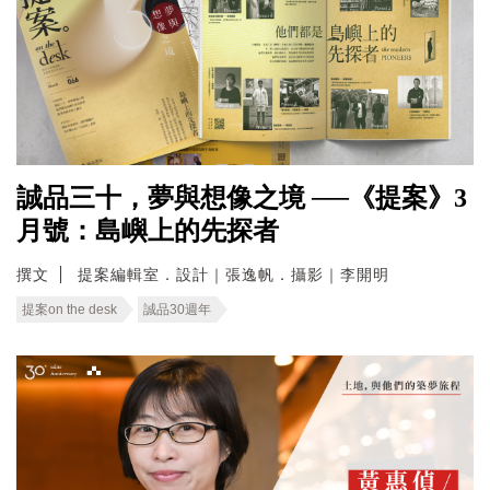
誠品三十，夢與想像之境 ──《提案》3
月號：島嶼上的先探者
撰文
提案編輯室．設計｜張逸帆．攝影｜李開明
提案on the desk
誠品30週年