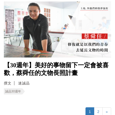
【30週年】美好的事物留下一定會被喜
歡，蔡舜任的文物長照計畫
撰文
迷誠品
誠品30週年
1
2
»