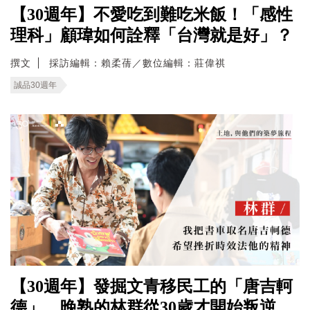
【30週年】不愛吃到難吃米飯！「感性
理科」顧瑋如何詮釋「台灣就是好」？
撰文
採訪編輯：賴柔蒨／數位編輯：莊偉祺
誠品30週年
【30週年】發掘文青移民工的「唐吉軻
德」，晚熟的林群從30歲才開始叛逆