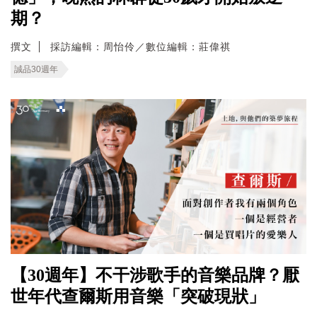
期？
撰文
採訪編輯：周怡伶／數位編輯：莊偉祺
誠品30週年
【30週年】不干涉歌手的音樂品牌？厭
世年代查爾斯用音樂「突破現狀」