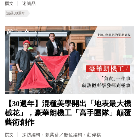
撰文
迷誠品
誠品30週年
【30週年】混種美學開出「地表最大機
械花」，豪華朗機工「高手團隊」顛覆
藝術創作
撰文
採訪編輯：賴柔蒨／數位編輯：莊偉祺