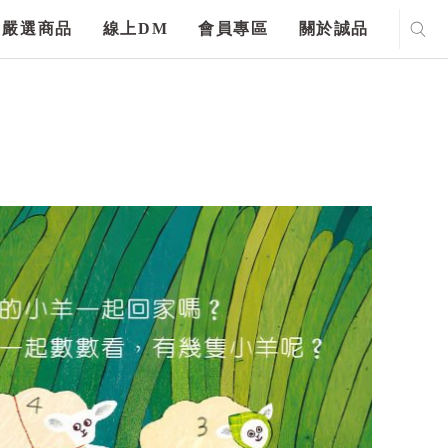
嚴選商品
線上DM
會員專區
關於誠品