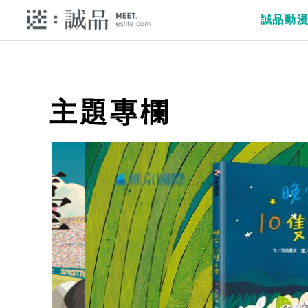
誠品動
主題專欄