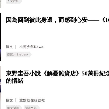
人文社科
因為回到彼此身邊，而感到心安——《166
撰文
小河少年Kawa
提案on the desk
東野圭吾小說《解憂雜貨店》50萬冊紀
的情緒
撰文
重點就在括號裡
華文閱讀
閱讀文化