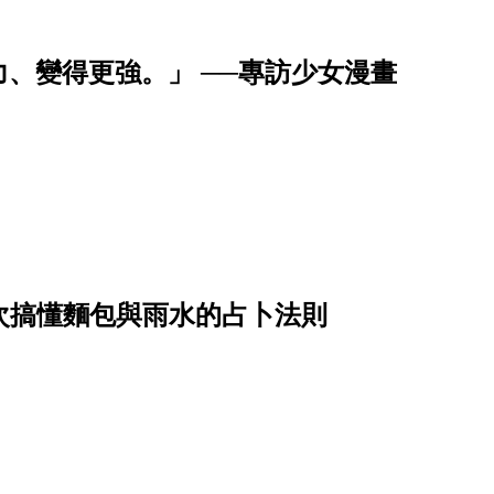
、變得更強。」 ──專訪少女漫畫
？一次搞懂麵包與雨水的占卜法則