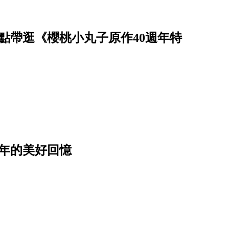
點帶逛《櫻桃小丸子原作40週年特
年的美好回憶