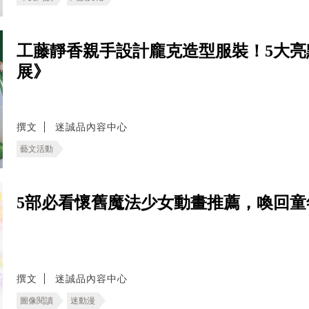
工藤靜香親手設計龐克造型服裝！5大亮
展》
撰文
迷誠品內容中心
藝文活動
5部必看懷舊魔法少女動畫推薦，喚回童
撰文
迷誠品內容中心
圖像閱讀
迷動漫