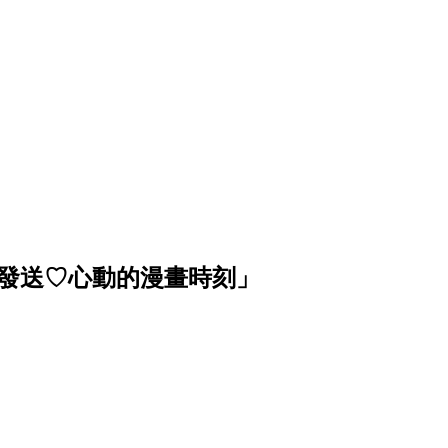
波發送♡心動的漫畫時刻」