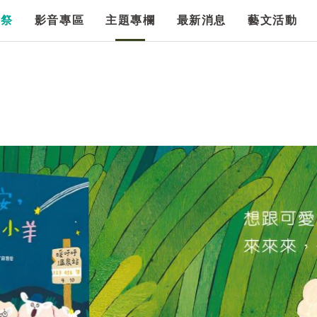
漫祭
影音專區
主題專欄
最新消息
藝文活動