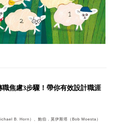
轉職焦慮3步驟！帶你有效設計職涯
hael B. Horn）、鮑伯．莫伊斯塔（Bob Moesta）