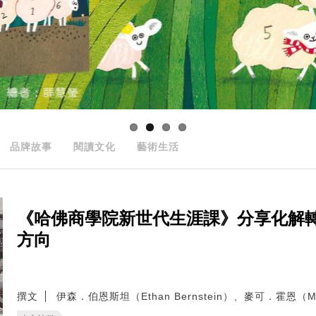
品牌故事
閱讀文化
藝術生活
《哈佛商學院新世代生涯課》分享化解
方向
撰文
伊森．伯恩斯坦（Ethan Bernstein）、麥可．霍恩（Mic