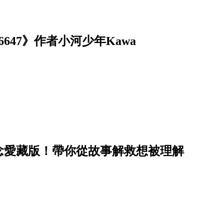
47》作者小河少年Kawa
念愛藏版！帶你從故事解救想被理解