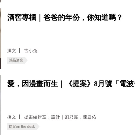
酒窖專欄｜爸爸的年份，你知道嗎？
撰文
古小兔
誠品酒窖
愛，因漫畫而生｜《提案》8月號「電
撰文
提案編輯室．設計｜劉乃嘉．陳庭佑
提案on the desk