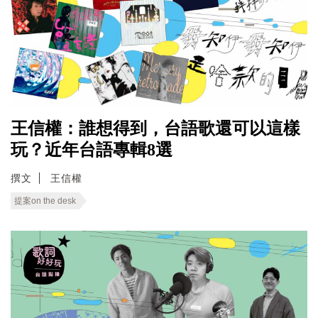
王信權：誰想得到，台語歌還可以這樣
玩？近年台語專輯8選
撰文
王信權
提案on the desk