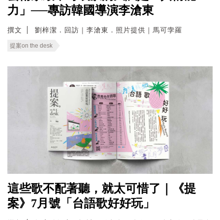
力」──專訪韓國導演李滄東
撰文
劉梓潔．回訪｜李滄東．照片提供｜馬可孛羅
提案on the desk
這些歌不配著聽，就太可惜了｜《提
案》7月號「台語歌好好玩」