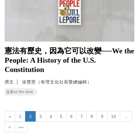
憲法有歷史，因為它可以改變──We the
People: A History of the U.S.
Constitution
撰文
涂豐恩（有理文化社長暨總編輯）
提案on the desk
«
1
2
3
4
5
6
7
8
9
10
…
»
»»