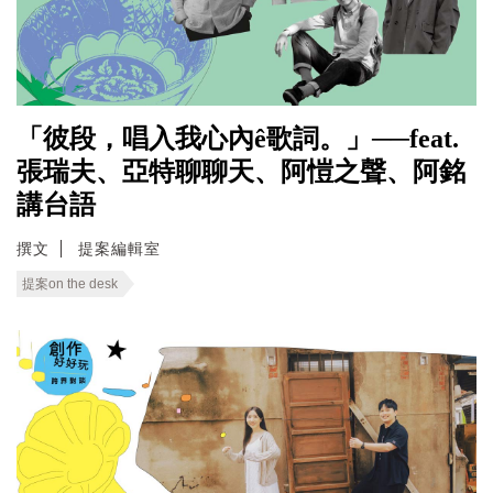
「彼段，唱入我心內ê歌詞。」──feat.
張瑞夫、亞特聊聊天、阿愷之聲、阿銘
講台語
撰文
提案編輯室
提案on the desk