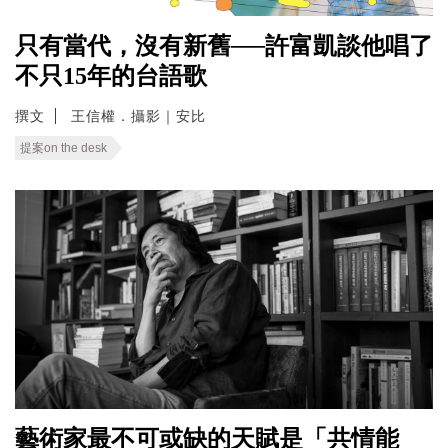
只有當代，沒有新舊──許富凱談他唱了
不只15年的台語歌
撰文
王信權．攝影｜安比
提案on the desk
藝術家最不可或缺的天賦是「共情能