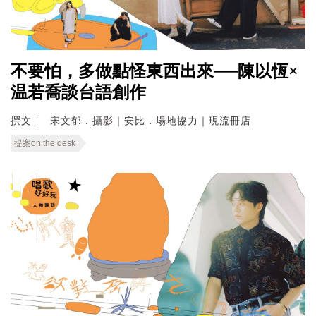
不要怕，多做點怪東西出來──陳以恆×
温若喬談台語創作
撰文
宋文郁．攝影｜安比．場地協力｜現流冊店
提案on the desk