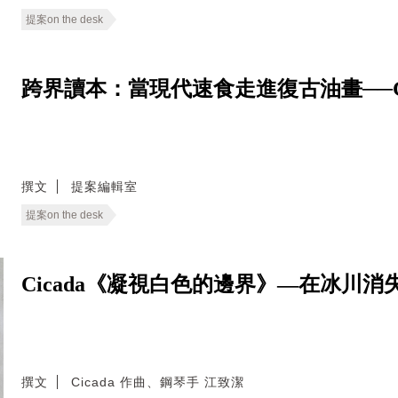
提案on the desk
跨界讀本：當現代速食走進復古油畫──Good E
撰文
提案編輯室
提案on the desk
Cicada《凝視白色的邊界》—在冰川
撰文
Cicada 作曲、鋼琴手 江致潔