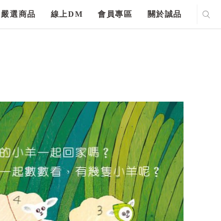
嚴選商品
線上DM
會員專區
關於誠品