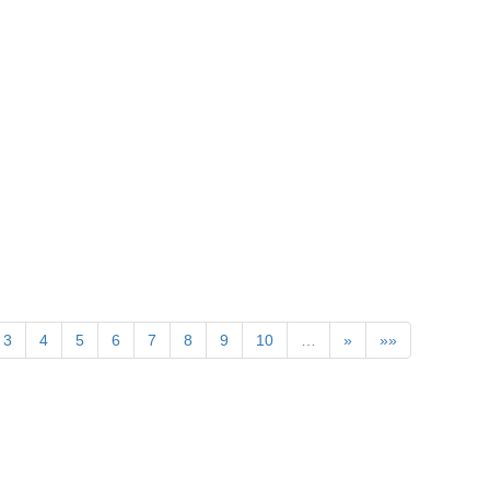
》
3
4
5
6
7
8
9
10
…
»
»»