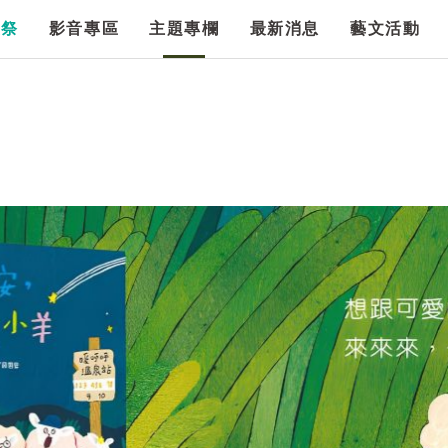
漫祭
影音專區
主題專欄
最新消息
藝文活動