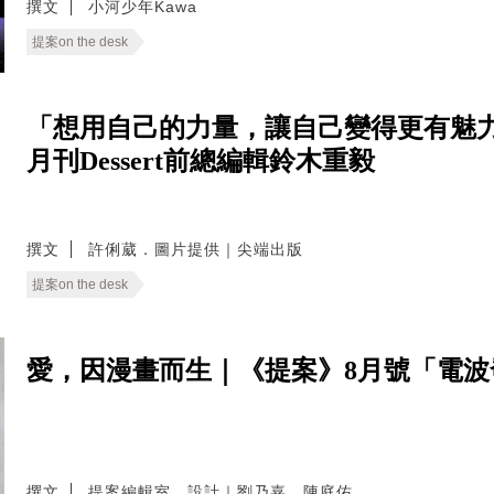
撰文
小河少年Kawa
提案on the desk
「想用自己的力量，讓自己變得更有魅力
月刊Dessert前總編輯鈴木重毅
撰文
許俐葳．圖片提供｜尖端出版
提案on the desk
愛，因漫畫而生｜《提案》8月號「電
撰文
提案編輯室．設計｜劉乃嘉．陳庭佑