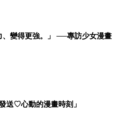
、變得更強。」 ──專訪少女漫畫
波發送♡心動的漫畫時刻」