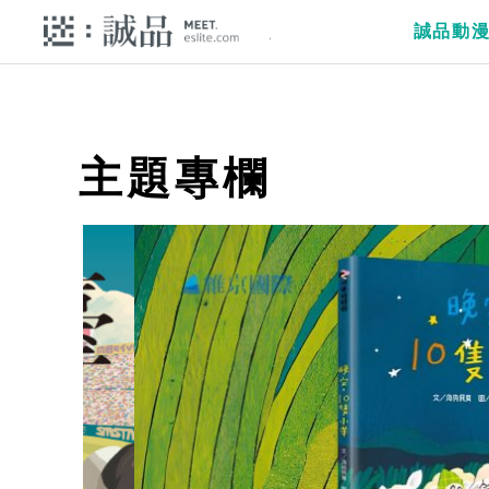
誠品動
主題專欄