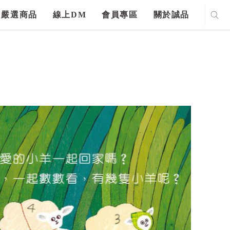
嚴選商品
線上DM
會員專區
關於誠品