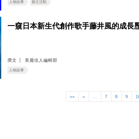
人物故事
藝文活動
一窺日本新生代創作歌手藤井風的成長
撰文
美麗佳人編輯部
人物故事
««
«
…
7
8
9
1