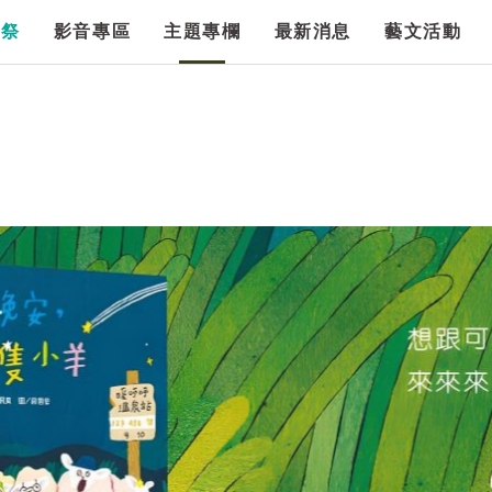
漫祭
影音專區
主題專欄
最新消息
藝文活動