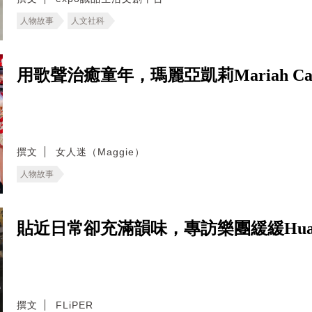
人物故事
人文社科
用歌聲治癒童年，瑪麗亞凱莉Mariah 
撰文
女人迷（Maggie）
人物故事
貼近日常卻充滿韻味，專訪樂團緩緩Huan
撰文
FLiPER