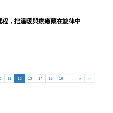
歷程，把溫暖與療癒藏在旋律中
0
11
12
13
14
15
16
…
»
»»