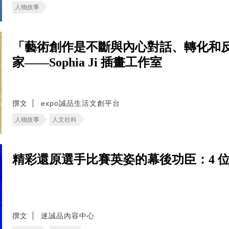
人物故事
「藝術創作是不斷與內心對話、轉化和
家——Sophia Ji 插畫工作室
撰文
expo誠品生活文創平台
人物故事
人文社科
精彩還原選手比賽英姿的幕後功臣：4 
撰文
迷誠品內容中心