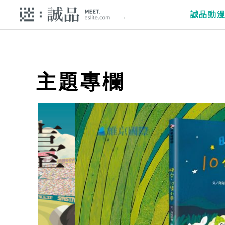
誠品動
主題專欄