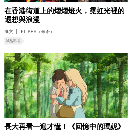
在香港街道上的熠熠燈火，霓虹光裡的
遐想與浪漫
撰文
FLiPER（辛蒂）
誠品專欄
長大再看一遍才懂！《回憶中的瑪妮》