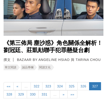
《第三佈局 塵沙惑》角色關係全解析！
劉冠廷、莊凱勛聯手犯罪懸疑台劇
撰文
BAZAAR BY ANGELINE HSIAO 與 TARINA CHOU
華文閱讀
誠品專欄
閱讀文化
««
«
…
322
323
324
325
326
327
328
329
330
331
…
»
»»