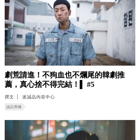
劇荒請進！不狗血也不爛尾的韓劇推
薦，真心捨不得完結！▌ #5
撰文
迷誠品內容中心
誠品專欄