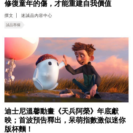
修復童年的傷，才能重建自我價值
撰文
迷誠品內容中心
誠品專欄
迪士尼溫馨動畫《天兵阿榮》年底獻
映；首波預告釋出，呆萌指數激似迷你
版杯麵！