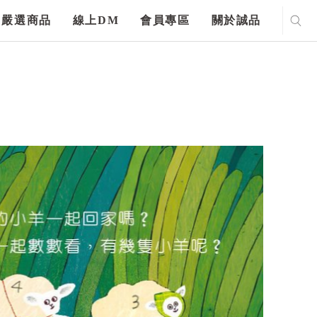
嚴選商品
線上DM
會員專區
關於誠品