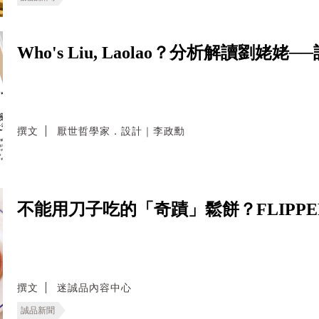
Who's Liu, Laolao？分析解讀劉
撰文
厭世哲學家．設計｜李政勳
不能用刀子吃的「奇蹟」鬆餅？FLIPPE
撰文
迷誠品內容中心
誠品新聞