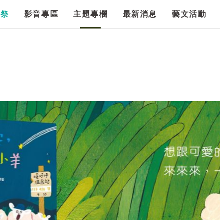
漫祭
影音專區
主題專欄
最新消息
藝文活動