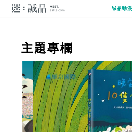
誠品動
主題專欄