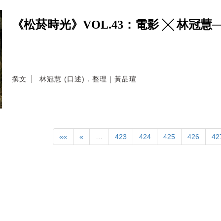
《松菸時光》VOL.43：電影 ╳ 林冠慧
撰文
林冠慧 (口述)．整理｜黃品瑄
««
«
…
423
424
425
426
42