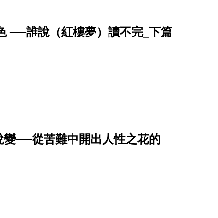
 ──誰說（紅樓夢）讀不完_下篇
蛻變──從苦難中開出人性之花的