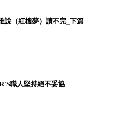
姥姥──誰說（紅樓夢）讀不完_下篇
R'S職人堅持絕不妥協