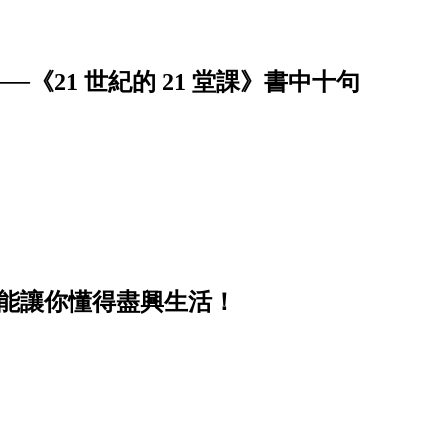
《21 世紀的 21 堂課》書中十句
卻能讓你懂得盡興生活！