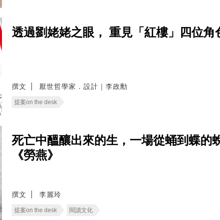
透過劉姥姥之眼， 重見「紅樓」四位角色
撰文
厭世哲學家．設計｜李政勳
提案on the desk
死亡中醞釀出來的生，一場從蛹到蝶的
《勞燕》
撰文
李麗玲
提案on the desk
閱讀文化