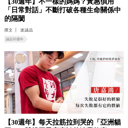
【30週年】不一樣的媽媽？黃惠偵用
「日常對話」不斷打破各種生命關係中
的隔閡
撰文
迷誠品
誠品30週年
【30週年】每天拉筋拉到哭的「亞洲貓