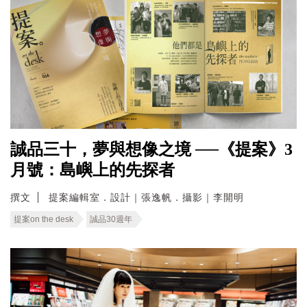
誠品三十，夢與想像之境 ──《提案》3
月號：島嶼上的先探者
撰文
提案編輯室．設計｜張逸帆．攝影｜李開明
提案on the desk
誠品30週年