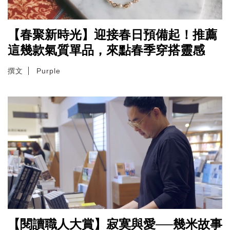
【春聚新時光】迎接春日預備起！推薦
這幾款氣質單品，來點春季穿搭靈感
撰文
Purple
【閱讀職人大賞】寂寞與愛──幾米故事