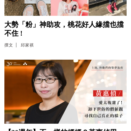
大勢「粉」神助攻，桃花好人緣擋也擋
不住 !
撰文
邱家祺