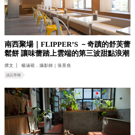
南西聚場｜FLIPPER’S －奇蹟的舒芙蕾
鬆餅 讓味蕾踏上雲端的第三波甜點浪潮
撰文
楊涵硯．攝影師｜張景堯
誠品專欄