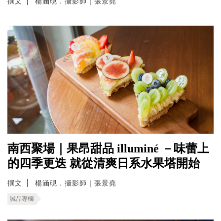
撰文
楊涵硯．攝影師｜張景堯
南西聚場｜果昂甜品 illuminé －味蕾上
的四季更迭 就從清爽日系水果塔開始
撰文
楊涵硯．攝影師｜張景堯
誠品專欄