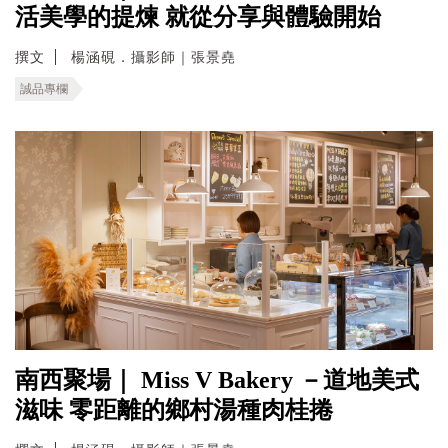
活美學的提煉 就從分享與體驗開始
撰文
楊涵硯．攝影師｜張景堯
誠品專欄
南西聚場｜ Miss V Bakery －道地美式
滋味 零距離的鄉村湯種肉桂捲