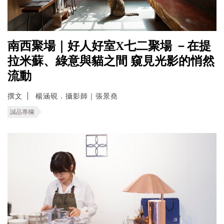
南西聚場｜好人好室X七二聚場 －在提
拉米蘇、綠意與貓之間 窺見光影的悄然
流動
撰文
楊涵硯．攝影師｜張景堯
誠品專欄