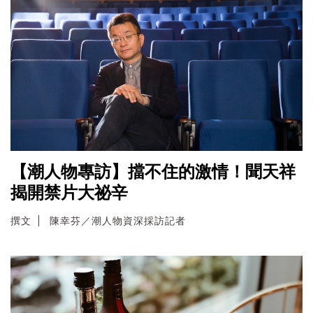
【潮人物專訪】擋不住的激情！聞天祥
揭開禁片大祕辛
撰文
陳幸芬／潮人物資深採訪記者