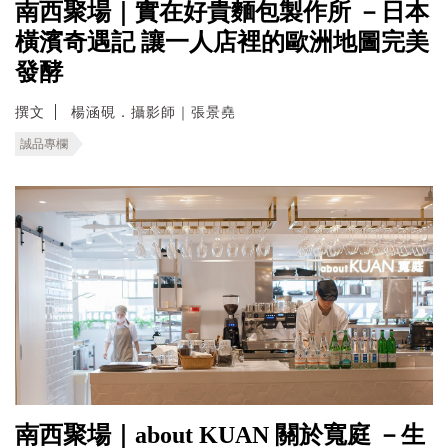
南西聚場｜實在好貴麵包製作所 －日本
橫濱奇遇記 讓一人店裡的歐洲地圖完美
發酵
撰文
楊涵硯．攝影師｜張景堯
誠品專欄
南西聚場｜about KUAN 關於寬庭 －生