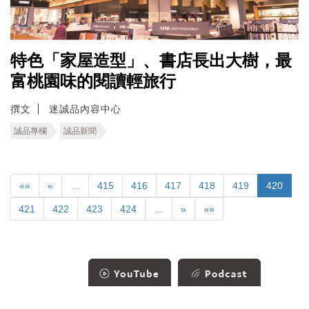
特色「家屋造型」、書店長出大樹，最
富桃園味的閱讀輕旅行
撰文
迷誠品內容中心
誠品專欄
誠品新聞
««
«
…
415
416
417
418
419
420
421
422
423
424
…
»
»»