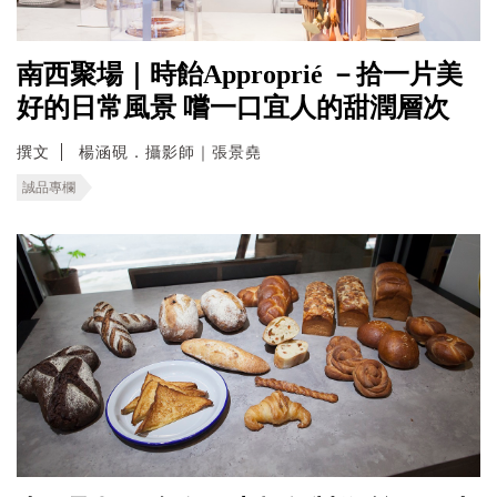
南西聚場｜時飴Approprié －拾一片美
好的日常風景 嚐一口宜人的甜潤層次
撰文
楊涵硯．攝影師｜張景堯
誠品專欄