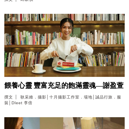
餵養心靈 豐富充足的飽滿靈魂—謝盈萱
撰文
耿采維．攝影│十月攝影工作室．場地│誠品行旅．服
裝│Dleet 李倍