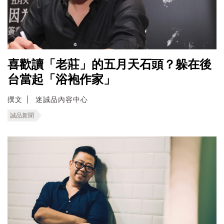
喜歡讀「老莊」的五月天石頭？躲在後
台當起「浴袍作家」
撰文
迷誠品內容中心
誠品新聞