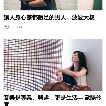
讓人身心靈都飽足的男人—波波大叔
撰文
Lei
音樂是專業、興趣，更是生活— 歐陽伶
宜