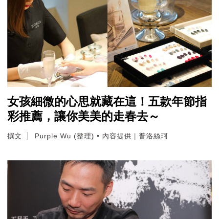
女孩細微的心思就藏在這！五款年節指
彩推薦，讓你美美的走春去～
撰文
Purple Wu (整理) • 內容提供｜普洛絲珂