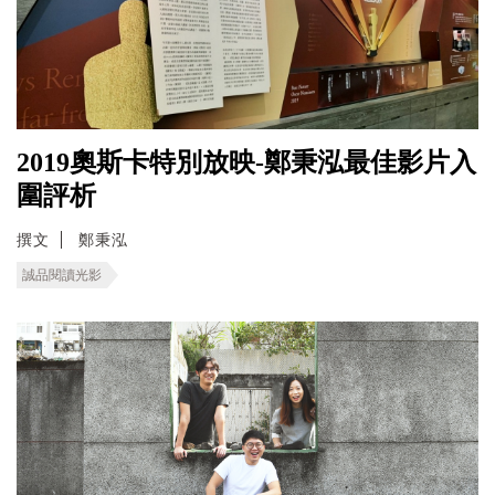
2019奧斯卡特別放映-鄭秉泓最佳影片入
圍評析
撰文
鄭秉泓
誠品閱讀光影