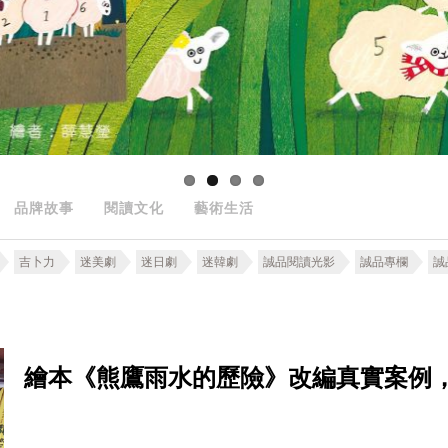
品牌故事
閱讀文化
藝術生活
吉卜力
迷美劇
迷日劇
迷韓劇
誠品閱讀光影
誠品專欄
誠
繪本《熊鷹雨水的歷險》改編真實案例