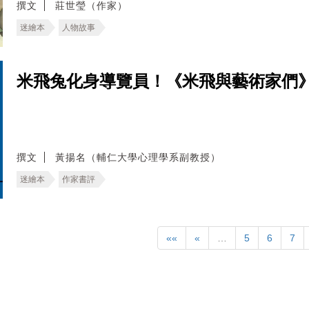
撰文
莊世瑩（作家）
迷繪本
人物故事
米飛兔化身導覽員！《米飛與藝術家們
撰文
黃揚名（輔仁大學心理學系副教授）
迷繪本
作家書評
««
«
…
5
6
7