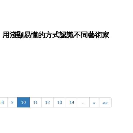
》用淺顯易懂的方式認識不同藝術家
8
9
10
11
12
13
14
…
»
»»