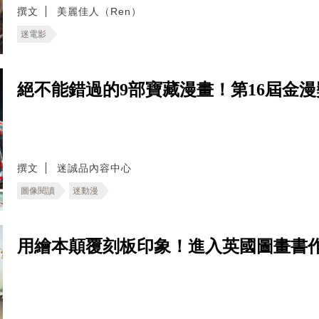
撰文
美麗佳人（Ren）
迷電影
絕不能錯過的9部寶藏漫畫！第16屆金
撰文
迷誠品內容中心
圖像閱讀
迷動漫
用繪本顛覆刻板印象！進入英國圖畫書