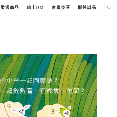
嚴選商品
線上DM
會員專區
關於誠品