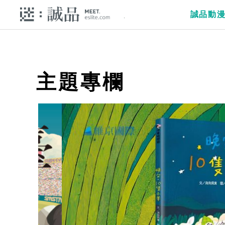
誠品動
主題專欄