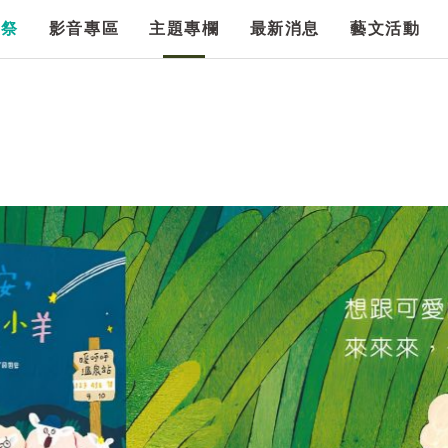
漫祭
影音專區
主題專欄
最新消息
藝文活動