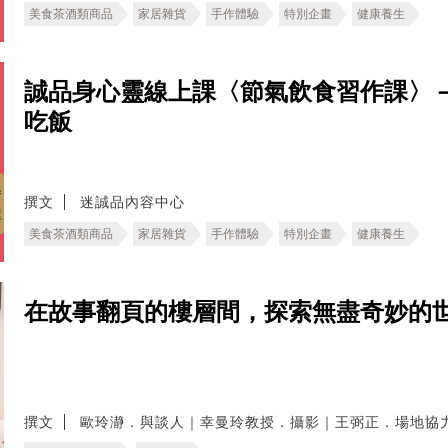
美食茶酒類商品
家居雜貨
手作體驗
特別企畫
健康養生
誠品身心靈線上課〈節氣飲食習作課〉
吃飯
撰文
迷誠品內容中心
美食茶酒類商品
家居雜貨
手作體驗
特別企畫
健康養生
在故事翻頁的樓層間，探索無盡奇妙的
撰文
歐玲瀞．與談人｜幸曼玲教授．攝影｜王弼正．場地協