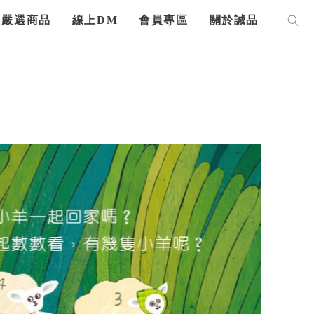
嚴選商品
線上DM
會員專區
關於誠品