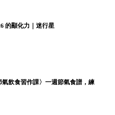
6 的顯化力｜迷行星
節氣飲食習作課〉一週節氣食譜，練