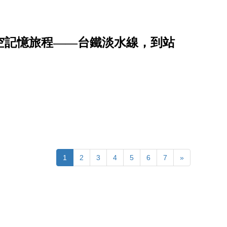
時空記憶旅程――台鐵淡水線，到站
1
2
3
4
5
6
7
»