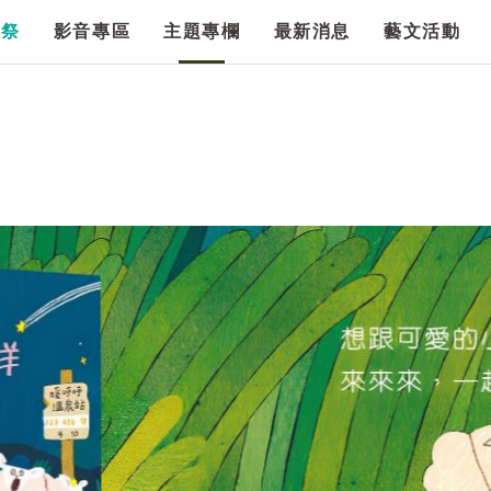
漫祭
影音專區
主題專欄
最新消息
藝文活動