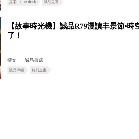
提案on the desk
誠品兒童
【故事時光機】誠品R79漫讀丰景節•
了！
撰文
誠品書店
誠品專欄
特別企畫