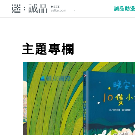
誠品動
主題專欄