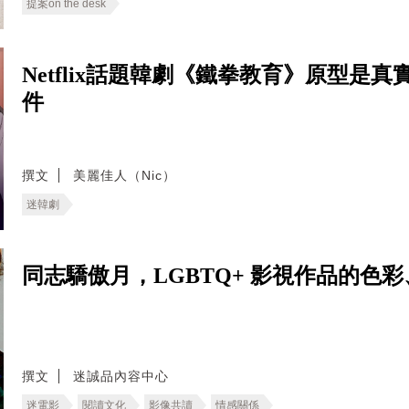
提案on the desk
Netflix話題韓劇《鐵拳教育》原型是
件
撰文
美麗佳人（Nic）
迷韓劇
同志驕傲月，LGBTQ+ 影視作品的色
撰文
迷誠品內容中心
迷電影
閱讀文化
影像共讀
情感關係