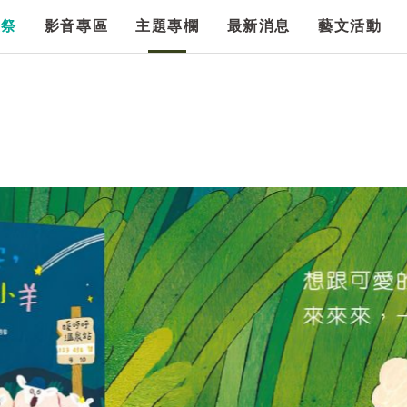
漫祭
影音專區
主題專欄
最新消息
藝文活動