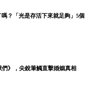
看了嗎？「光是存活下來就足夠」5個
獸們》，尖銳筆觸直擊婚姻真相