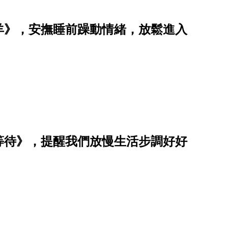
羊》，安撫睡前躁動情緒，放鬆進入
等待》，提醒我們放慢生活步調好好