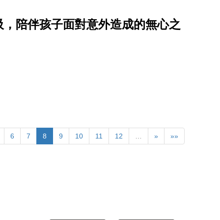
吸，陪伴孩子面對意外造成的無心之
6
7
8
9
10
11
12
…
»
»»