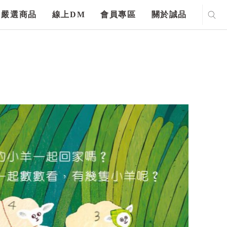
嚴選商品
線上DM
會員專區
關於誠品