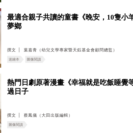
最適合親子共讀的童書《晚安，10隻小
夢鄉
撰文
葉嘉青（幼兒文學專家暨天鈺基金會顧問總監）
迷繪本
圖像閱讀
熱門日劇原著漫畫《幸福就是吃飯睡覺
過日子
撰文
蔡鳳儀（大田出版編輯）
圖像閱讀