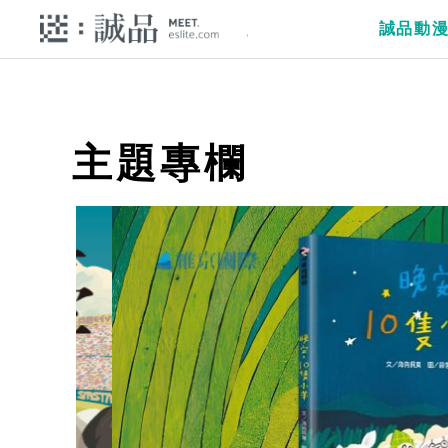
誠品動
主題專欄