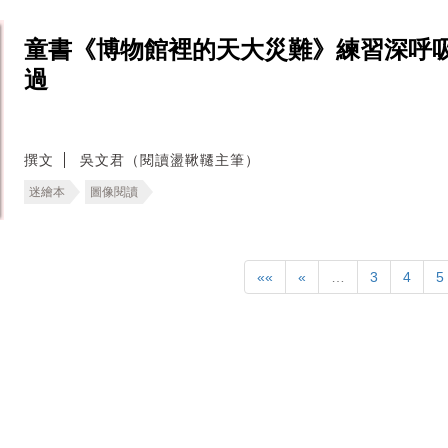
童書《博物館裡的天大災難》練習深呼
過
撰文
吳文君（閱讀盪鞦韆主筆）
迷繪本
圖像閱讀
««
«
…
3
4
5