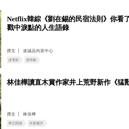
Netflix韓綜《劉在錫的民宿法則》你
戳中淚點的人生語錄
撰文
迷誠品內容中心
迷電影
迷韓劇
林佳樺讀直木賞作家井上荒野新作《猛
撰文
林佳樺
華文閱讀
作家書評