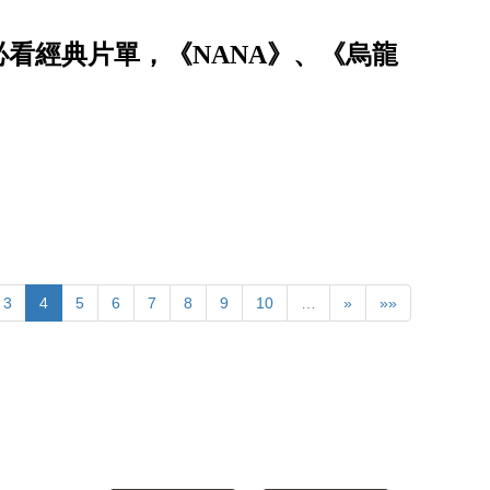
必看經典片單，《NANA》、《烏龍
3
4
5
6
7
8
9
10
…
»
»»