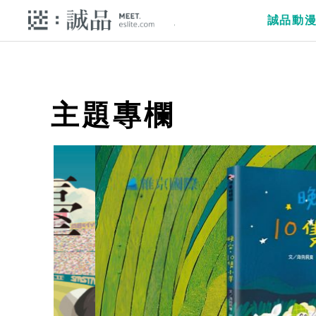
誠品動
主題專欄