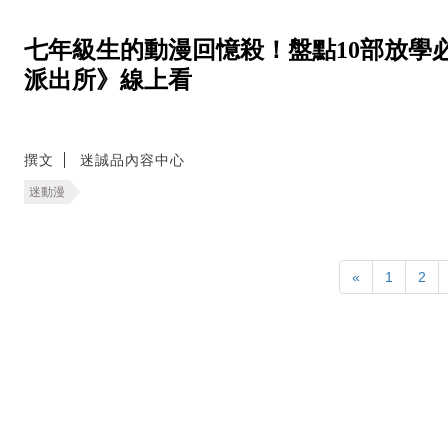
七年級生的動漫回憶殺！盤點10部放學
派出所》線上看
撰文
迷誠品內容中心
迷動漫
«
1
2