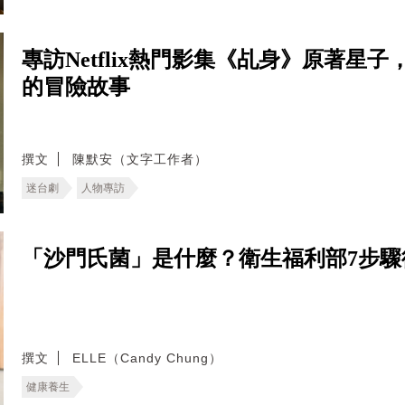
專訪Netflix熱門影集《乩身》原著
的冒險故事
撰文
陳默安（文字工作者）
迷台劇
人物專訪
「沙門氏菌」是什麼？衛生福利部7步
撰文
ELLE（Candy Chung）
健康養生