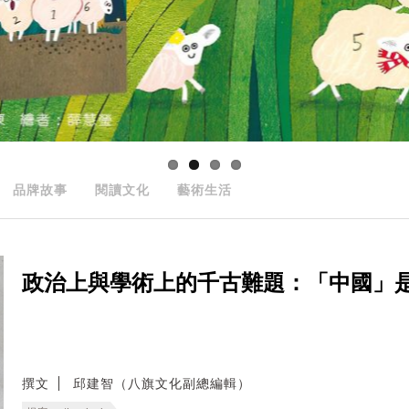
品牌故事
閱讀文化
藝術生活
政治上與學術上的千古難題：「中國」是什麼？──
撰文
邱建智（八旗文化副總編輯）