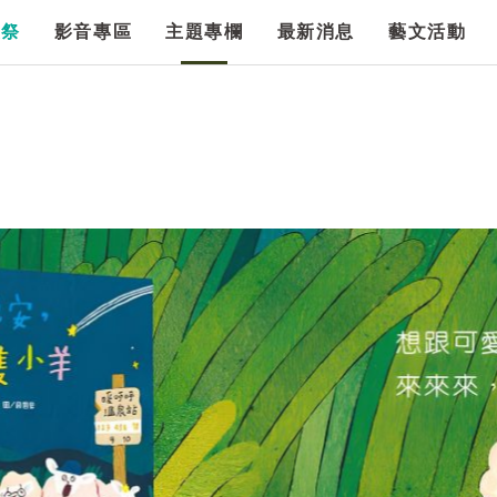
漫祭
影音專區
主題專欄
最新消息
藝文活動