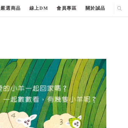
嚴選商品
線上DM
會員專區
關於誠品