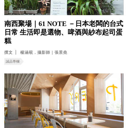
南西聚場｜61 NOTE －日本老闆的台式
日常 生活即是選物、啤酒與紗布起司蛋
糕
撰文
楊涵硯．攝影師｜張景堯
誠品專欄