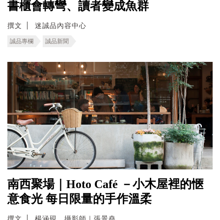
書櫃會轉彎、讀者變成魚群
撰文
迷誠品內容中心
誠品專欄
誠品新聞
南西聚場｜Hoto Café －小木屋裡的愜
意食光 每日限量的手作溫柔
撰文
楊涵硯．攝影師｜張景堯