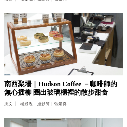
南西聚場｜Hudson Coffee －咖啡師的
無心插柳 圈出玻璃櫃裡的散步甜食
撰文
楊涵硯．攝影師｜張景堯