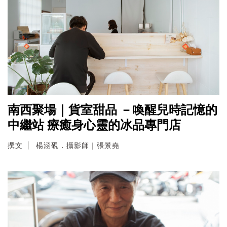
南西聚場｜貨室甜品 －喚醒兒時記憶的
中繼站 療癒身心靈的冰品專門店
撰文
楊涵硯．攝影師｜張景堯