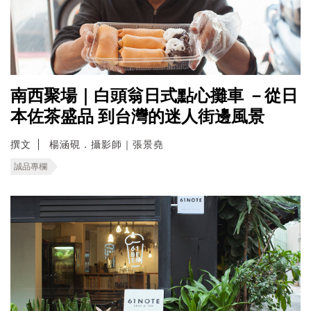
南西聚場｜白頭翁日式點心攤車 －從日
本佐茶盛品 到台灣的迷人街邊風景
撰文
楊涵硯．攝影師｜張景堯
誠品專欄