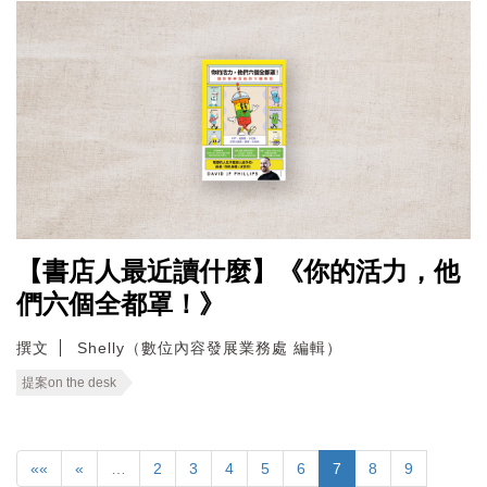
【書店人最近讀什麼】《你的活力，他
們六個全都罩！》
撰文
Shelly（數位內容發展業務處 編輯）
提案on the desk
««
«
…
2
3
4
5
6
7
8
9