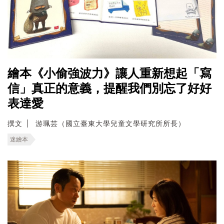
繪本《小偷強波力》讓人重新想起「寫
信」真正的意義，提醒我們別忘了好好
表達愛
撰文
游珮芸（國立臺東大學兒童文學研究所所長）
迷繪本