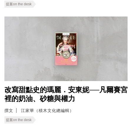
提案on the desk
改寫甜點史的瑪麗．安東妮──凡爾賽宮
裡的奶油、砂糖與權力
撰文
江家華（積木文化總編輯）
提案on the desk