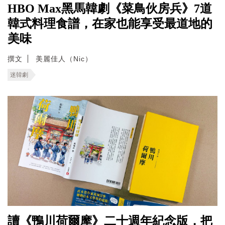
HBO Max黑馬韓劇《菜鳥伙房兵》7道
韓式料理食譜，在家也能享受最道地的
美味
撰文
美麗佳人（Nic）
迷韓劇
讀《鴨川荷爾摩》二十週年紀念版，把