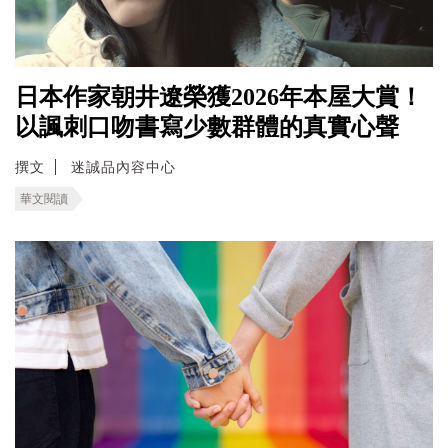
日本作家朝井遼榮獲2026年本屋大賞！
以諷刺口吻書寫少數群體的真實心聲
撰文
迷誠品內容中心
華文閱讀