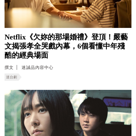
Netflix《欠妳的那場婚禮》登頂！嚴藝
文揭張孝全哭戲內幕，6個看懂中年殘
酷的經典場面
撰文
迷誠品內容中心
迷台劇