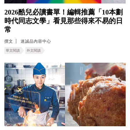
2026酷兒必讀書單！編輯推薦「10本劃
時代同志文學」看見那些得來不易的日
常
撰文
迷誠品內容中心
華文閱讀
外文閱讀