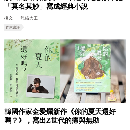
「莫名其妙」寫成經典小說
撰文
龍貓大王
作家書評
韓國作家金愛爛新作《你的夏天還好
嗎？》，寫出Z世代的痛與無助