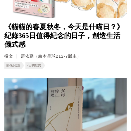
《貓貓的春夏秋冬，今天是什喵日？》
紀錄365日值得紀念的日子，創造生活
儀式感
撰文
藍依勤（繪本星球212-7版主）
圖像閱讀
心理勵志