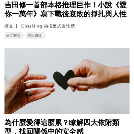
吉田修一首部本格推理巨作！小說《愛
你一萬年》寫下戰後衰敗的掙扎與人性
撰文
CharMing 的投幣式置物櫃
華文閱讀
作家書評
為什麼愛得這麼累？瞭解四大依附類
型，找回關係中的安全感