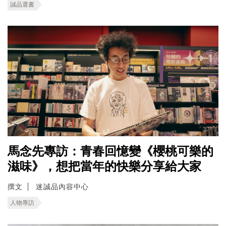
誠品選書
馬念先專訪：青春回憶變《櫻桃可樂的
滋味》，想把當年的快樂分享給大家
撰文
迷誠品內容中心
人物專訪