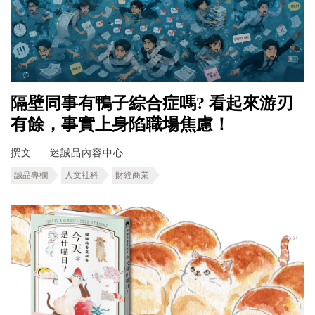
隔壁同事有鴨子綜合症嗎? 看起來游刃
有餘，事實上身陷職場焦慮！
撰文
迷誠品內容中心
誠品專欄
人文社科
財經商業