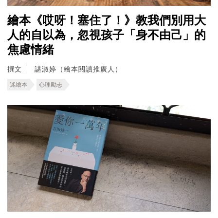
繪本《哎呀！塞住了！》教我們別用大
人的自以為，忽視孩子「身不由己」的
焦慮情緒
撰文
諶淑婷（繪本閱讀推廣人）
迷繪本
心理勵志