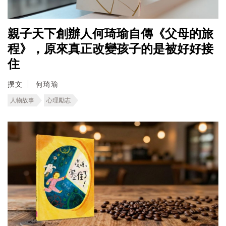
親子天下創辦人何琦瑜自傳《父母的旅
程》，原來真正改變孩子的是被好好接
住
撰文
何琦瑜
人物故事
心理勵志