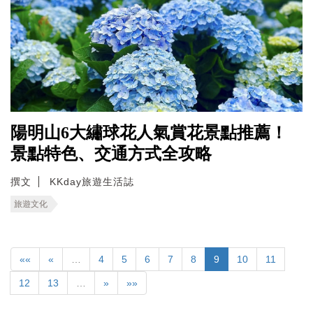
陽明山6大繡球花人氣賞花景點推薦！
景點特色、交通方式全攻略
撰文
KKday旅遊生活誌
旅遊文化
««
«
…
4
5
6
7
8
9
10
11
12
13
…
»
»»