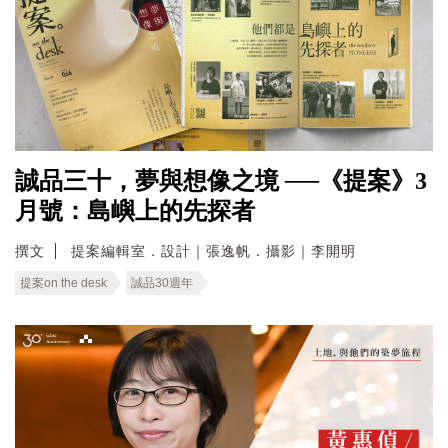
誠品三十，夢與想像之境 ──《提案》3
月號：島嶼上的先探者
撰文
提案編輯室．設計｜張逸帆．攝影｜李開明
提案on the desk
誠品30週年