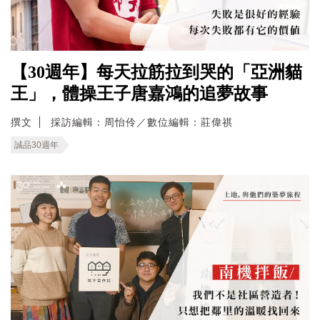
【30週年】每天拉筋拉到哭的「亞洲貓
王」，體操王子唐嘉鴻的追夢故事
撰文
採訪編輯：周怡伶／數位編輯：莊偉祺
誠品30週年