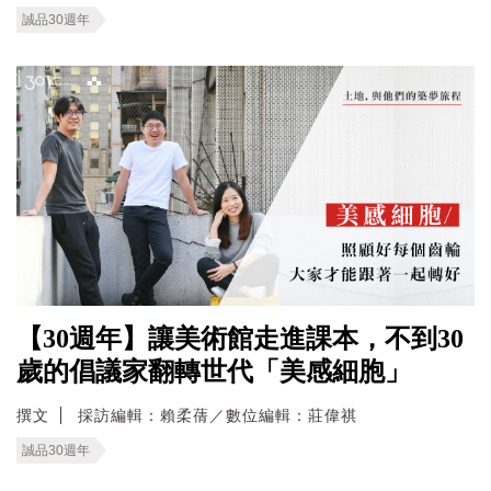
誠品30週年
【30週年】讓美術館走進課本，不到30
歲的倡議家翻轉世代「美感細胞」
撰文
採訪編輯：賴柔蒨／數位編輯：莊偉祺
誠品30週年