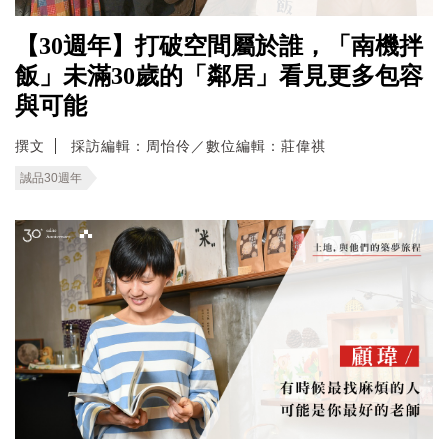
【30週年】打破空間屬於誰，「南機拌
飯」未滿30歲的「鄰居」看見更多包容
與可能
撰文
採訪編輯：周怡伶／數位編輯：莊偉祺
誠品30週年