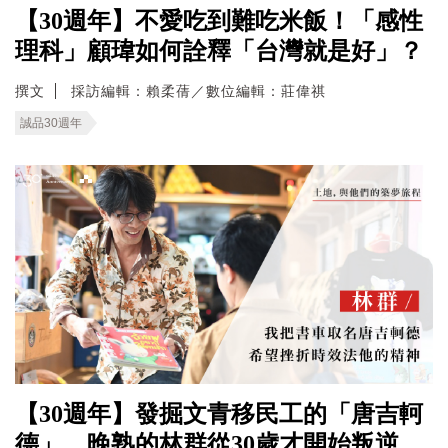
【30週年】不愛吃到難吃米飯！「感性
理科」顧瑋如何詮釋「台灣就是好」？
撰文
採訪編輯：賴柔蒨／數位編輯：莊偉祺
誠品30週年
【30週年】發掘文青移民工的「唐吉軻
德」，晚熟的林群從30歲才開始叛逆