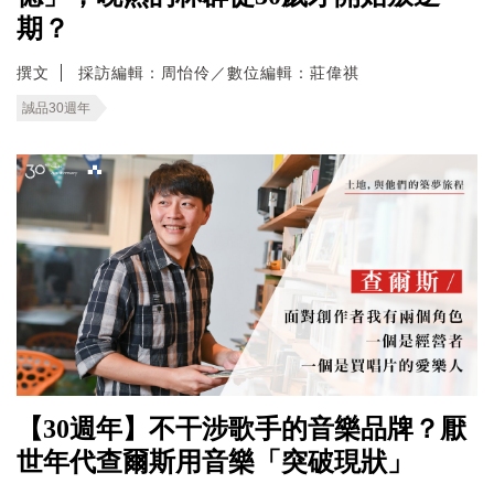
期？
撰文
採訪編輯：周怡伶／數位編輯：莊偉祺
誠品30週年
【30週年】不干涉歌手的音樂品牌？厭
世年代查爾斯用音樂「突破現狀」