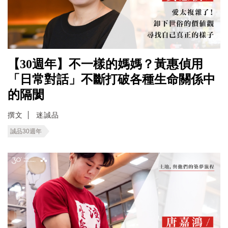
【30週年】不一樣的媽媽？黃惠偵用
「日常對話」不斷打破各種生命關係中
的隔閡
撰文
迷誠品
誠品30週年