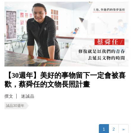
【30週年】美好的事物留下一定會被喜
歡，蔡舜任的文物長照計畫
撰文
迷誠品
誠品30週年
1
2
»