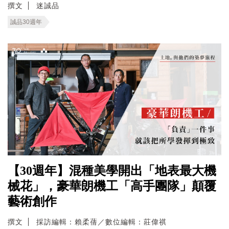
撰文
迷誠品
誠品30週年
【30週年】混種美學開出「地表最大機
械花」，豪華朗機工「高手團隊」顛覆
藝術創作
撰文
採訪編輯：賴柔蒨／數位編輯：莊偉祺