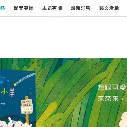
漫祭
影音專區
主題專欄
最新消息
藝文活動