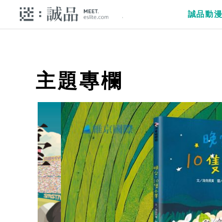
誠品動
主題專欄