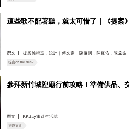
這些歌不配著聽，就太可惜了｜《提案
撰文
提案編輯室．設計｜傅文豪．陳俊綱．陳庭佑．陳孟鑫
提案on the desk
參拜新竹城隍廟行前攻略！準備供品、
撰文
KKday旅遊生活誌
旅遊文化