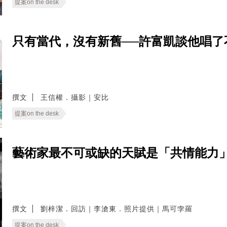
提案on the desk
只有當代，沒有新舊──許富凱談他唱了
撰文
王信權．攝影｜安比
提案on the desk
藝術家最不可或缺的天賦是「共情能力」
撰文
劉梓潔．回訪｜李滄東．照片提供｜馬可孛羅
提案on the desk