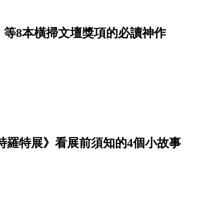
》等8本橫掃文壇獎項的必讀神作
特羅特展》看展前須知的4個小故事