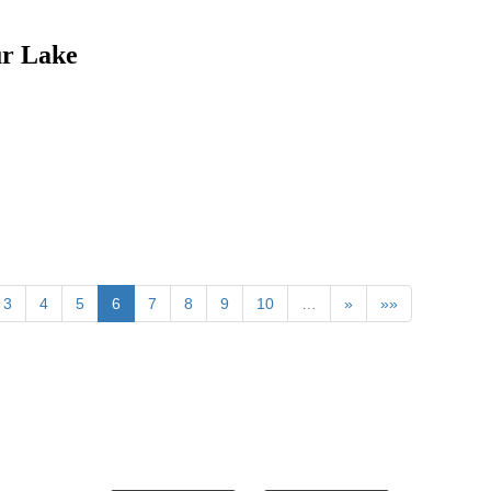
Lake
3
4
5
6
7
8
9
10
…
»
»»