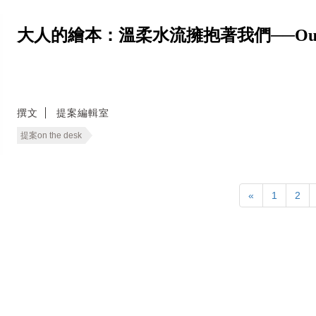
大人的繪本：溫柔水流擁抱著我們──Our 
撰文
提案編輯室
提案on the desk
«
1
2