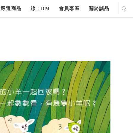
嚴選商品
線上DM
會員專區
關於誠品