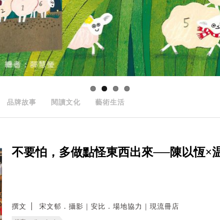
品牌故事
閱讀文化
藝術生活
不要怕，多做點怪東西出來──陳以恆×
撰文
宋文郁．攝影｜安比．場地協力｜現流冊店