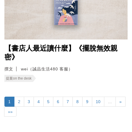
【書店人最近讀什麼】《擺脫無效親
密》
撰文
wei（誠品生活480 客服）
提案on the desk
1
2
3
4
5
6
7
8
9
10
…
»
»»