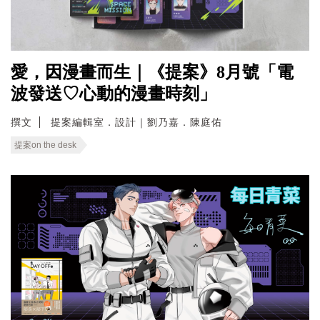
愛，因漫畫而生｜《提案》8月號「電
波發送♡心動的漫畫時刻」
撰文
提案編輯室．設計｜劉乃嘉．陳庭佑
提案on the desk