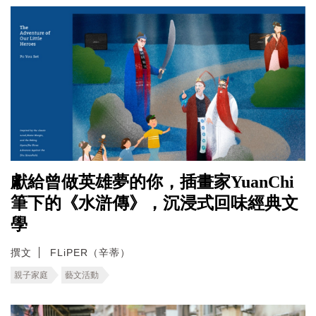
獻給曾做英雄夢的你，插畫家YuanChi
筆下的《水滸傳》，沉浸式回味經典文
學
撰文
FLiPER（辛蒂）
親子家庭
藝文活動