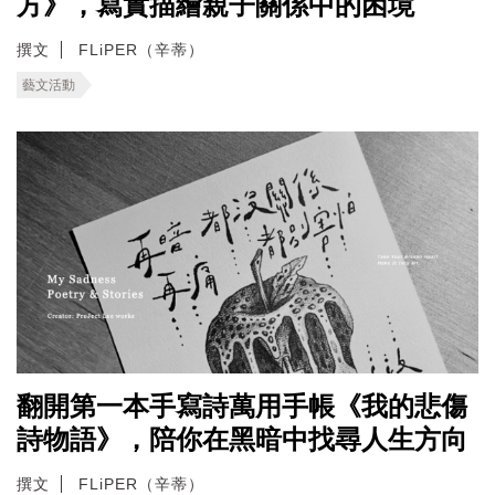
方》，寫實描繪親子關係中的困境
撰文
FLiPER（辛蒂）
藝文活動
翻開第一本手寫詩萬用手帳《我的悲傷
詩物語》，陪你在黑暗中找尋人生方向
撰文
FLiPER（辛蒂）