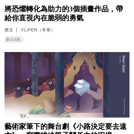
將恐懼轉化為助力的3個插畫作品，帶
給你直視內在脆弱的勇氣
撰文
FLiPER（辛蒂）
藝文活動
藝術家筆下的舞台劇《小路決定要去遠