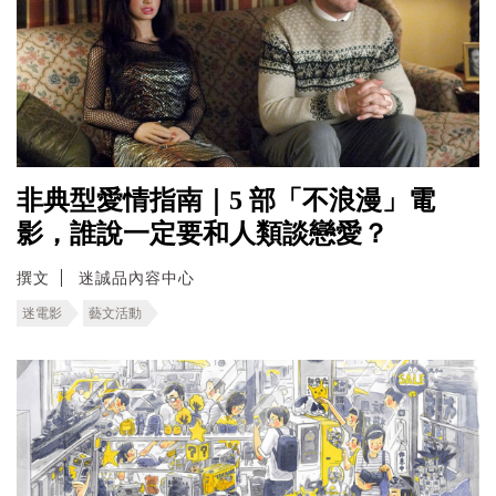
非典型愛情指南｜5 部「不浪漫」電
影，誰說一定要和人類談戀愛？
撰文
迷誠品內容中心
迷電影
藝文活動