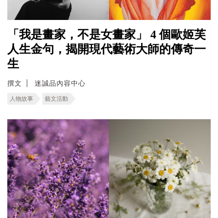
「我是畫家，不是女畫家」 4 個歐姬芙
人生金句，揭開現代藝術大師的傳奇一
生
撰文
迷誠品內容中心
人物故事
藝文活動