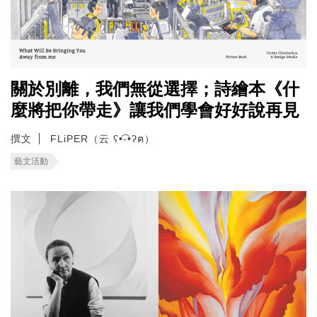
關於別離，我們無從選擇；詩繪本《什
麼將把你帶走》讓我們學會好好說再見
撰文
FLiPER（云 ʕ•͡-•ʔฅ）
藝文活動