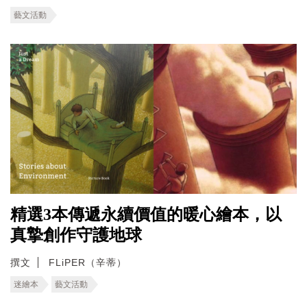
藝文活動
精選3本傳遞永續價值的暖心繪本，以
真摯創作守護地球
撰文
FLiPER（辛蒂）
迷繪本
藝文活動