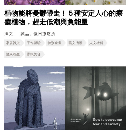
植物能將憂鬱帶走！５種安定人心的療
癒植物，趕走低潮與負能量
撰文
誠品。慢日療癒所
家居雜貨
手作體驗
特別企畫
藝文活動
人文社科
健康養生
香氛美容