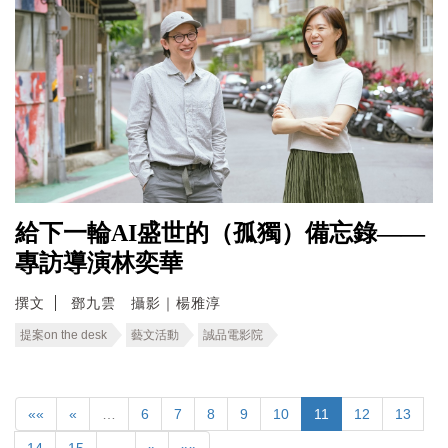
給下一輪AI盛世的（孤獨）備忘錄——
專訪導演林奕華
撰文
鄧九雲 攝影｜楊雅淳
提案on the desk
藝文活動
誠品電影院
««
«
…
6
7
8
9
10
11
12
13
14
15
…
»
»»