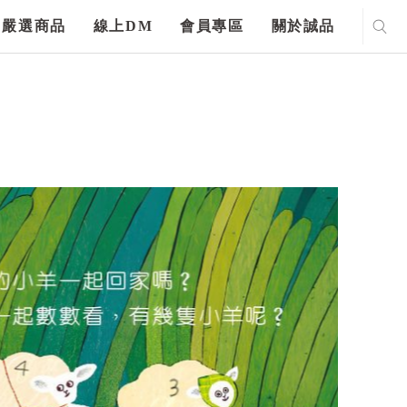
嚴選商品
線上DM
會員專區
關於誠品