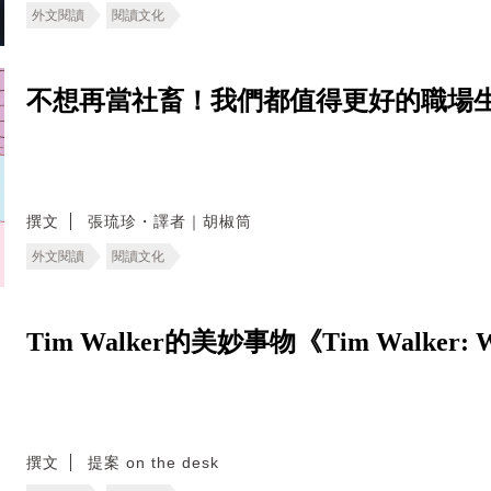
外文閱讀
閱讀文化
不想再當社畜！我們都值得更好的職場
撰文
張琉珍・譯者｜胡椒筒
外文閱讀
閱讀文化
Tim Walker的美妙事物《Tim Walker: Wo
撰文
提案 on the desk