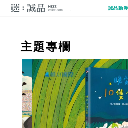
誠品動
主題專欄