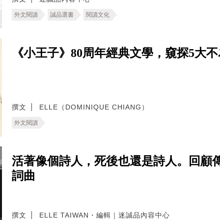
外文閱讀
誠品選書
閱讀文化
《小王子》80周年經典文學，窺探5大
撰文
ELLE（DOMINIQUE CHIANG）
外文閱讀
活著像個詩人，死後也還是詩人。回顧傳奇歌
詞曲
撰文
ELLE TAIWAN・編輯｜迷誠品內容中心