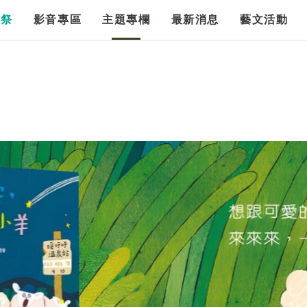
漫祭
影音專區
主題專欄
最新消息
藝文活動