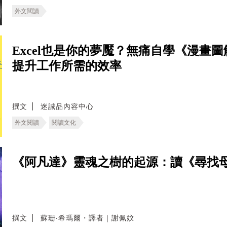
外文閱讀
Excel也是你的夢魘？無痛自學《漫畫圖
提升工作所需的效率
撰文
迷誠品內容中心
外文閱讀
閱讀文化
《阿凡達》靈魂之樹的起源：讀《尋找
撰文
蘇珊‧希瑪爾・譯者｜謝佩妏