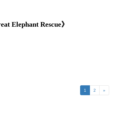
 Elephant Rescue》
1
2
»