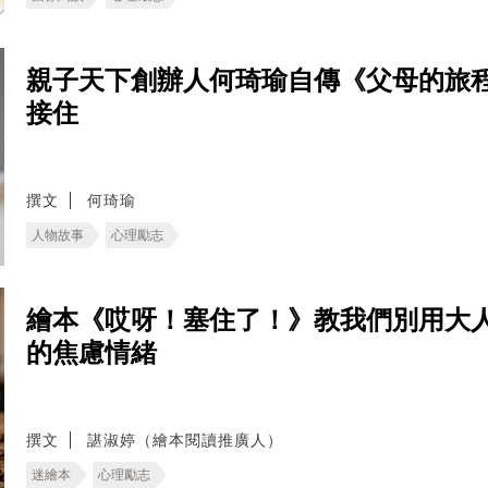
親子天下創辦人何琦瑜自傳《父母的旅
接住
撰文
何琦瑜
人物故事
心理勵志
繪本《哎呀！塞住了！》教我們別用大
的焦慮情緒
撰文
諶淑婷（繪本閱讀推廣人）
迷繪本
心理勵志