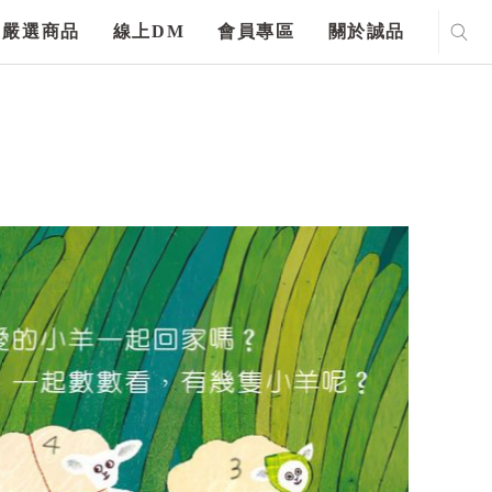
嚴選商品
線上DM
會員專區
關於誠品