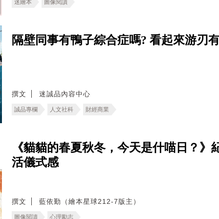
迷繪本
圖像閱讀
隔壁同事有鴨子綜合症嗎? 看起來游刃
撰文
迷誠品內容中心
誠品專欄
人文社科
財經商業
《貓貓的春夏秋冬，今天是什喵日？》紀
活儀式感
撰文
藍依勤（繪本星球212-7版主）
圖像閱讀
心理勵志