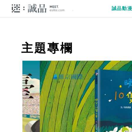
誠品動
主題專欄