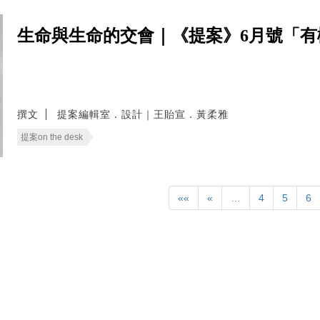
生命與生命的交會｜《提案》6月號「有
撰文
提案編輯室．設計｜王貽宣．黃柔雅
提案on the desk
««
«
…
4
5
6