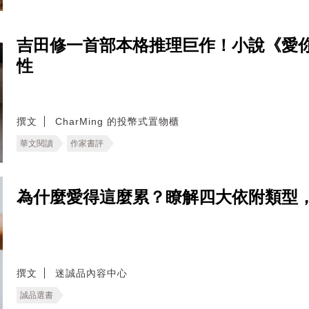
吉田修一首部本格推理巨作！小說《愛
性
撰文
CharMing 的投幣式置物櫃
華文閱讀
作家書評
為什麼愛得這麼累？瞭解四大依附類型
撰文
迷誠品內容中心
誠品選書