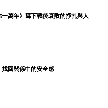
你一萬年》寫下戰後衰敗的掙扎與人
，找回關係中的安全感