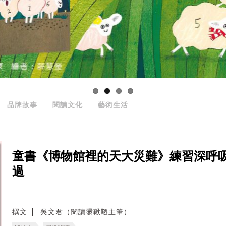
品牌故事
閱讀文化
藝術生活
童書《博物館裡的天大災難》練習深呼
過
撰文
吳文君（閱讀盪鞦韆主筆）