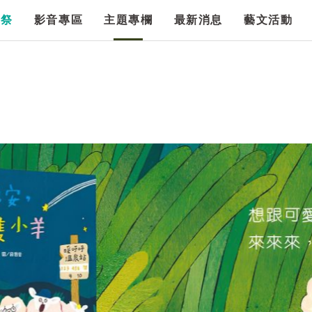
漫祭
影音專區
主題專欄
最新消息
藝文活動