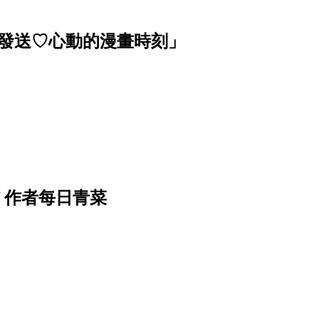
波發送♡心動的漫畫時刻」
f 作者每日青菜