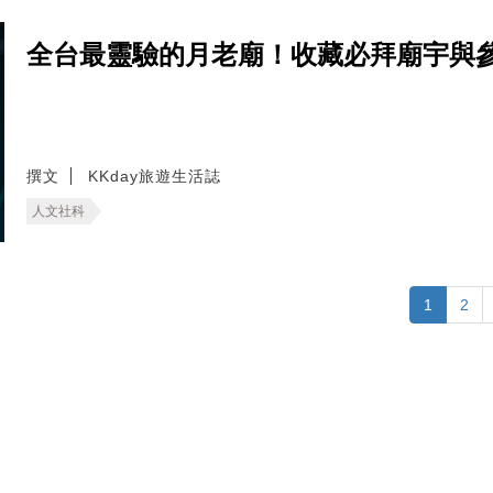
全台最靈驗的月老廟！收藏必拜廟宇與
撰文
KKday旅遊生活誌
人文社科
1
2