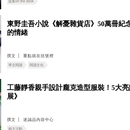
提案on the desk
東野圭吾小說《解憂雜貨店》50萬冊紀
的情緒
撰文
重點就在括號裡
華文閱讀
閱讀文化
工藤靜香親手設計龐克造型服裝！5大亮
展》
撰文
迷誠品內容中心
藝文活動