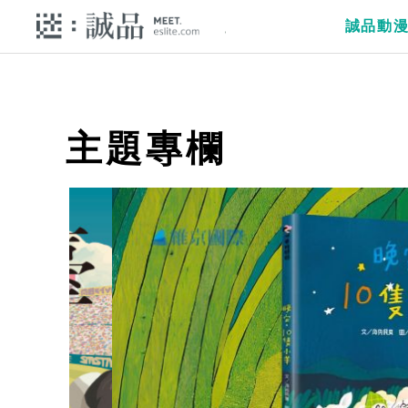
誠品動
主題專欄