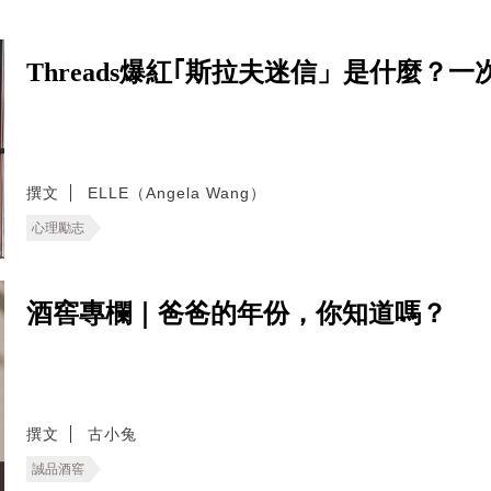
Threads爆紅｢斯拉夫迷信」是什麼
撰文
ELLE（Angela Wang）
心理勵志
酒窖專欄｜爸爸的年份，你知道嗎？
撰文
古小兔
誠品酒窖