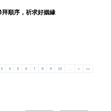
參拜順序，祈求好姻緣
3
4
5
6
7
8
9
10
…
»
»»