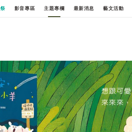
漫祭
影音專區
主題專欄
最新消息
藝文活動