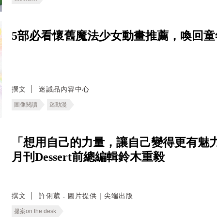
5部必看懷舊魔法少女動畫推薦，喚回童
撰文
迷誠品內容中心
圖像閱讀
迷動漫
「想用自己的力量，讓自己變得更有魅力
月刊Dessert前總編輯鈴木重毅
撰文
許俐葳．圖片提供｜尖端出版
提案on the desk