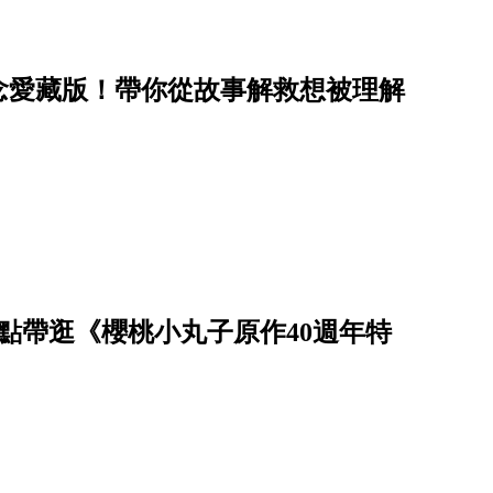
念愛藏版！帶你從故事解救想被理解
點帶逛《櫻桃小丸子原作40週年特