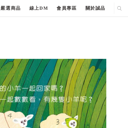
嚴選商品
線上DM
會員專區
關於誠品